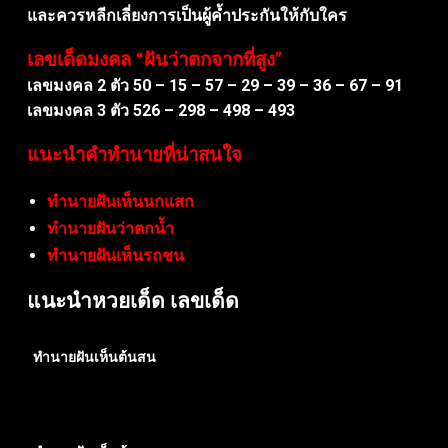
และควรหลีกเลี่ยงการเป็นผู้ค้ำประกันให้กับใคร
เลขเด็ดมงคล “ฝันว่าตกจากที่สูง”
เลขมงคล 2 ตัว 50 – 15 – 57 – 29 – 39 – 36 – 67 – 91
เลขมงคล 3 ตัว 526 – 298 – 498 – 493
แนะนำคำทำนายที่น่าสนใจ
ทำนายฝันเห็นนกแสก
ทำนายฝันว่าตกน้ำ
ทำนายฝันเห็นรถชน
แนะนำหวยเด็ด เลขเด็ด
ทำนายฝันเห็นต้นสน