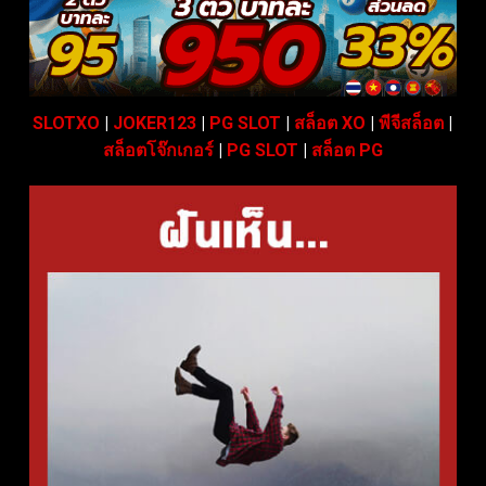
SLOTXO
|
JOKER123
|
PG SLOT
|
สล็อต XO
|
พีจีสล็อต
|
สล็อตโจ๊กเกอร์
|
PG SLOT
|
สล็อต PG