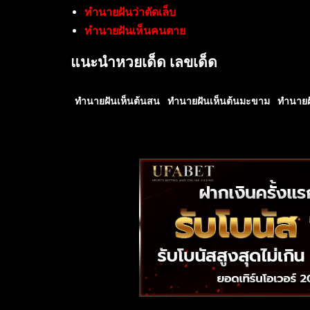
ทำนายฝันว่าตัดเล็บ
ทำนายฝันเห็นคนตาย
แนะนำหวยเด็ด เลขเด็ด
ทำนายฝันเห็นต้นสน
ทำนายฝันเห็นต้นมะขาม
ทำนายฝั