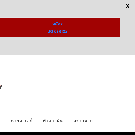
X
สมัคร
JOKER123
ว
หวยมาเลย์
ทำนายฝัน
ตรวจหวย