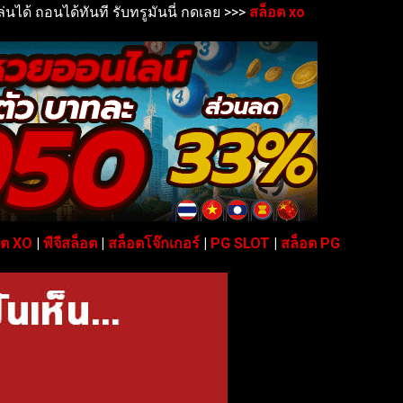
่นได้ ถอนได้ทันที รับทรูมันนี่ กดเลย >>>
สล็อต xo
อต XO
|
พีจีสล็อต
|
สล็อตโจ๊กเกอร์
|
PG SLOT
|
สล็อต PG