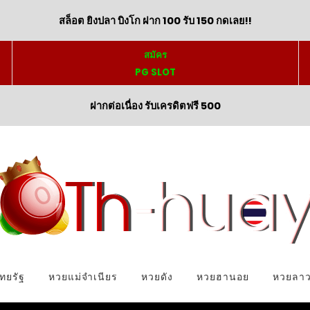
สล็อต ยิงปลา บิงโก ฝาก 100 รับ 150 กดเลย!!
สมัคร
PG SLOT
ฝากต่อเนื่อง รับเครดิตฟรี 500
ทยรัฐ
หวยแม่จำเนียร
หวยดัง
หวยฮานอย
หวยลา