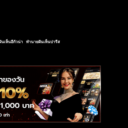
นเห็นอีกัวน่า
ทำนายฝันเห็นปารีส