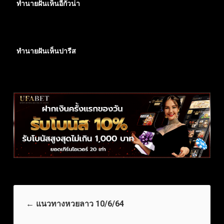
ทำนายฝันเห็นอีกัวน่า
ทำนายฝันเห็นปารีส
←
แนวทางหวยลาว 10/6/64