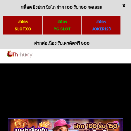
X
สล็อต ยิงปลา บิงโก ฝาก 100 รับ 150 กดเลย!!
สมัคร
สมัคร
สมัคร
SLOTXO
PG SLOT
JOKER123
ฝากต่อเนื่อง รับเครดิตฟรี 500
Skip
to
content