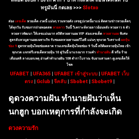
ทรูมันนี่ กดเลย >>>
Slotxo
ส่อง
เลขเด็ด
หวยเด็ด งวดนี้ แม่นๆ รวมหวยดัง เลขธูปงวดนี้มาแน่ ติดตามข่าวหวยเด็ดๆ
ได้ทุกวัน
รับชมการถ่ายทอดสด
หวยลาว
วันนี้ วิเคราะห์หวยลาวย้อนหลัง หวยลาว 6 ตัว
หวยลาวพัฒนา ให้เลขแม่นมาก
สถิติหวยฮานอย VIP ส่องเลขเด็ด
หวยฮานอย
พิเศษ
สูตรลับหวญฮานอยเฉพาะกิจ รับชมผลหวยฮานอยวีไอพี แม่นๆ ทุกงวด
วิเคราะห์
ผลหุ้น
ช่อง 9
สูตรหวยหุ้นไทยช่องตลาด รวมเลขเด็ดหุ้นไทยช่อง 9 วันนี้ สถิติผลหวยหุ้นไทย เข้า
ทุกงวด แจกฟรีเลขเด็ดหวยหุ้น 10 คู่วันนี้ มาแรงมาก
รวมคำ
ทำนายฝัน
ดี หรือ ร้าย
เตือนสติ ลางบอกเหตุ อ่านคำทำนายฝัน 108 ตำราโบราณ จับยามสามตา ดูเลขเด็ดให้
โชค
UFABET
|
UFA365
|
UFABET เข้าสู่ระบบ
|
UFABET เว็บ
ตรง
|
Gclub
|
จีคลับ
|
Sbobet
|
Sbobet9
|
ดูดวงความฝัน ทำนายฝันว่าเห็น
นกฮูก บอกเหตุการที่กำลังจะเกิด
ดวงความรัก