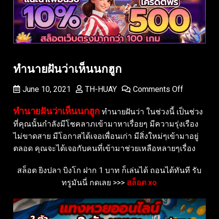
ทำนายฝันว่าเห็นนกฮูก
June 10, 2021
TH-HUAY
Comments Off
ทำนายฝันว่าเห็นนกฮูก
ทำนายฝันว่า ในช่วงนี้ เป็นช่วง
ที่คุณนั้นกำลังมีโชคลาภเข้ามาหาเรื่อยๆ มีความรุ่งเรือง
ไม่ขาดสาย มีโอกาสได้เจอเพื่อนเก่า มีสิ่งใหม่ๆเข้ามาอยู่
ตลอด คุณจะได้เจอกับคนที่เข้ามาช่วยเหลือหลายๆเรื่อง
สล็อต ยิงปลา บิงโก ฝาก 1 บาท ก็เล่นได้ ถอนได้ทันที รับ
ทรูมันนี่ กดเลย >>>
สล็อต xo