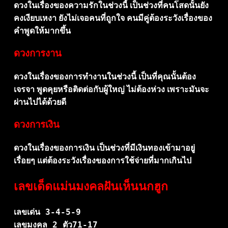
ดวงในเรื่องของความรักในช่วงนี้ เป็นช่วงที่คนโสดนั้นยัง
คงเงียบเหงา ยังไม่เจอคนที่ถูกใจ คนมีคู่ต้องระวังเรื่องของ
คำพูดให้มากขึ้น
ดวงการงาน
ดวงในเรื่องของการทำงานในช่วงนี้ เป็นที่คุณนั้นต้อง
เจรจา พูดคุยหรือติดต่อกับผู้ใหญ่ ไม่ต้องห่วง เพราะมันจะ
ผ่านไปได้ด้วยดี
ดวงการเงิน
ดวงในเรื่องของการเงิน เป็นช่วงที่มีเงินทองเข้ามาอยู่
เรื่อยๆ แต่ต้องระวังเรื่องของการใช้จ่ายที่มากเกินไป
เลขเด็ดแม่นมงคลฝันเห็นนกฮูก
เลขเด่น 3-4-5-9
เลขมงคล 2 ตัว71-17