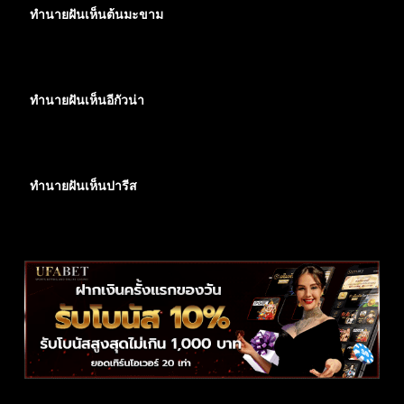
ทำนายฝันเห็นต้นมะขาม
ทำนายฝันเห็นอีกัวน่า
ทำนายฝันเห็นปารีส