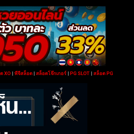
อต XO
|
พีจีสล็อต
|
สล็อตโจ๊กเกอร์
|
PG SLOT
|
สล็อต PG