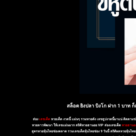
สล็อต ยิงปลา บิงโก ฝาก 1 บาท ก็เ
ส่อง
เลขเด็ด
หวยเด็ด งวดนี้ แม่นๆ รวมหวยดัง เลขธูปงวดนี้มาแน่ ติดตามข่
หวยลาวพัฒนา ให้เลขแม่นมาก
สถิติหวยฮานอย VIP ส่องเลขเด็ด
หวยฮานอ
สูตรหวยหุ้นไทยช่องตลาด รวมเลขเด็ดหุ้นไทยช่อง 9 วันนี้ สถิติผลหวยหุ้นไทย