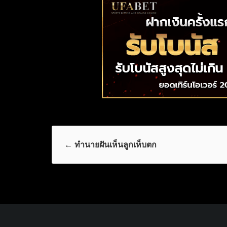
←
ทำนายฝันเห็นลูกเห็บตก