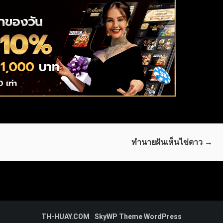
ทำนายฝันเห็นไข่ดาว
→
TH-HUAY.COM
SkyWP Theme WordPress