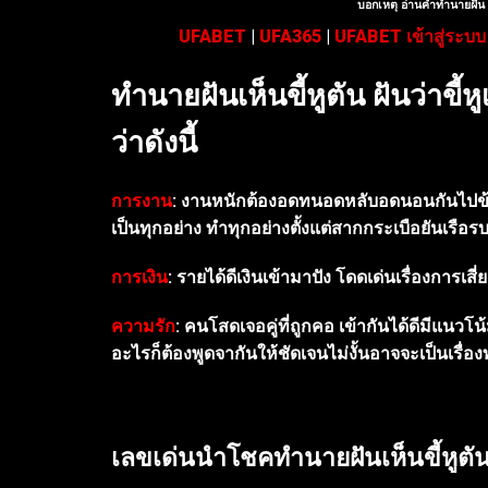
บอกเหตุ อ่านคำทำนายฝัน
UFABET
|
UFA365
|
UFABET เข้าสู่ระบบ
ทำนายฝันเห็นขี้หูตัน ฝันว่าขี
ว่าดังนี้
การงาน
: งานหนักต้องอดทนอดหลับอดนอนกันไปข้าง
เป็นทุกอย่าง ทำทุกอย่างตั้งแต่สากกระเบือยันเรือรบ
การเงิน
: รายได้ดีเงินเข้ามาปัง โดดเด่นเรื่องการเสี
ความรัก
: คนโสดเจอคู่ที่ถูกคอ เข้ากันได้ดีมีแนวโ
อะไรก็ต้องพูดจากันให้ชัดเจนไม่งั้นอาจจะเป็นเรื่อง
เลขเด่นนำโชคทำนายฝันเห็นขี้หูตั