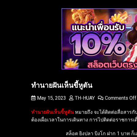
ทำนายฝันเห็นขี้หูตัน
May 15, 2023
TH-HUAY
Comments Off
ทำนายฝันเห็นขี้หูตัน
หมายถึง จะได้ติดต่อสื่อสารกั
ต้องเผื่อเวลาในการเดินทาง การไปติดต่อราชการเด
สล็อต ยิงปลา บิงโก ฝาก 1 บาท ก็เล