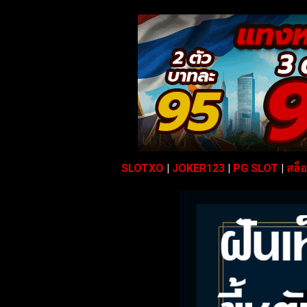
SLOTXO
|
JOKER123
|
PG SLOT
|
สล็