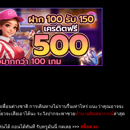
บเพื่อนต่างชาติ การเดินทางไม่ราบรื่นเท่าไหร่ แนะว่าคุณอาจจะ
ี๋ยวจะเสียเอาได้นะ ระวังปากจะพาซวย
ทำนายฝันพยากรณ์
ล่าสุด
่นได้ ถอนได้ทันที รับทรูมันนี่ กดเลย >>>
สล็อต xo