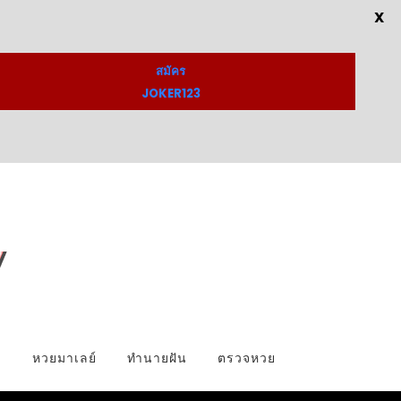
X
สมัคร
JOKER123
ว
หวยมาเลย์
ทำนายฝัน
ตรวจหวย