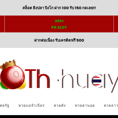
สล็อต ยิงปลา บิงโก ฝาก 100 รับ 150 กดเลย!!
สมัคร
PG SLOT
ฝากต่อเนื่อง รับเครดิตฟรี 500
ทยรัฐ
หวยแม่จำเนียร
หวยดัง
หวยฮานอย
หวยลา