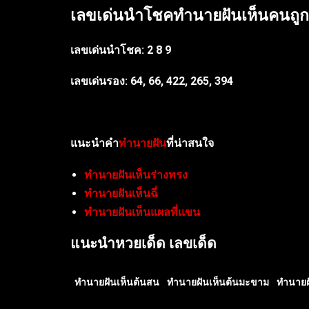
เลขเด่นนำโชคทำนายฝันเห็นคนถูก
เลขเด่นนำโชค: 2 8 9
เลขเด่นรอง: 64, 66, 422, 265, 394
แนะนำคำ
ทำนายฝัน
ที่น่าสนใจ
ทำนายฝันเห็นร่างทรง
ทำนายฝันเห็นฉี่
ทำนายฝันเห็นแผลที่แขน
แนะนำหวยเด็ด เลขเด็ด
ทำนายฝันเห็นต้นสน
ทำนายฝันเห็นต้นมะขาม
ทำนายฝั