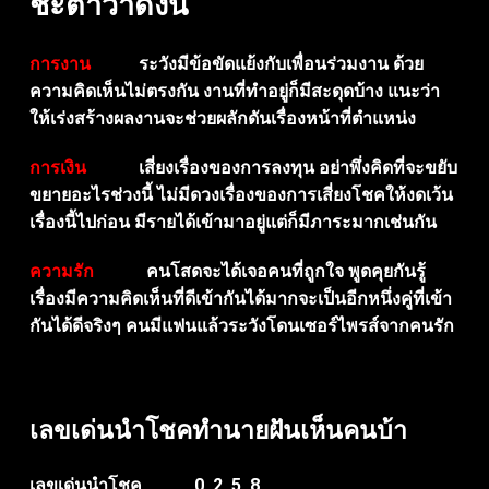
ชะตาว่าดังนี้
การงาน
ระวังมีข้อขัดแย้งกับเพื่อนร่วมงาน ด้วย
ความคิดเห็นไม่ตรงกัน งานที่ทำอยู่ก็มีสะดุดบ้าง แนะว่า
ให้เร่งสร้างผลงานจะช่วยผลักดันเรื่องหน้าที่ตำแหน่ง
การเงิน
เสี่ยงเรื่องของการลงทุน อย่าพึ่งคิดที่จะขยับ
ขยายอะไรช่วงนี้ ไม่มีดวงเรื่องของการเสี่ยงโชคให้งดเว้น
เรื่องนี้ไปก่อน มีรายได้เข้ามาอยู่แต่ก็มีภาระมากเช่นกัน
ความรัก
คนโสดจะได้เจอคนที่ถูกใจ พูดคุยกันรู้
เรื่องมีความคิดเห็นที่ดีเข้ากันได้มากจะเป็นอีกหนึ่งคู่ที่เข้า
กันได้ดีจริงๆ คนมีแฟนแล้วระวังโดนเซอร์ไพรส์จากคนรัก
เลขเด่นนำโชคทำนายฝันเห็นคนบ้า
เลขเด่นนำโชค 0 2 5 8