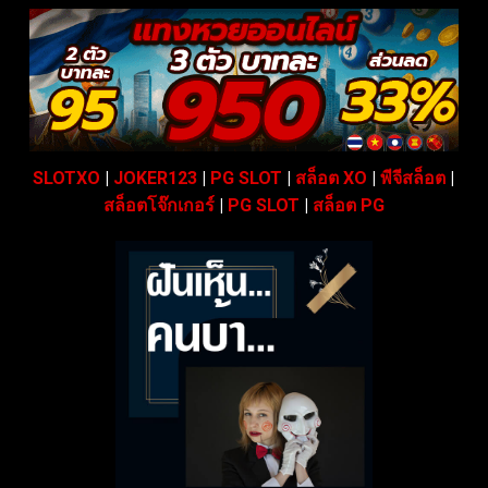
SLOTXO
|
JOKER123
|
PG SLOT
|
สล็อต XO
|
พีจีสล็อต
|
สล็อตโจ๊กเกอร์
|
PG SLOT
|
สล็อต PG