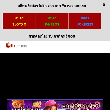
X
สล็อต ยิงปลา บิงโก ฝาก 100 รับ 150 กดเลย!!
สมัคร
สมัคร
สมัคร
SLOTXO
PG SLOT
JOKER123
ฝากต่อเนื่อง รับเครดิตฟรี 500
Skip
to
content