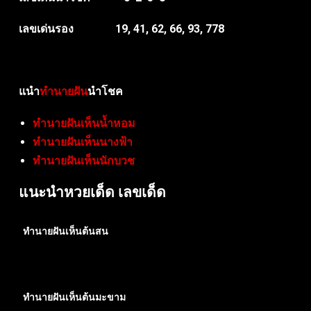
เลขเด่นรอง 19, 41, 62, 66, 93, 778
แนำ
ทำนายฝัน
นำโชค
ทำนายฝันเห็นน้ำหอม
ทำนายฝันเห็นนางฟ้า
ทำนายฝันเห็นนักบวช
แนะนำหวยเด็ด เลขเด็ด
ทำนายฝันเห็นต้นสน
ทำนายฝันเห็นต้นมะขาม