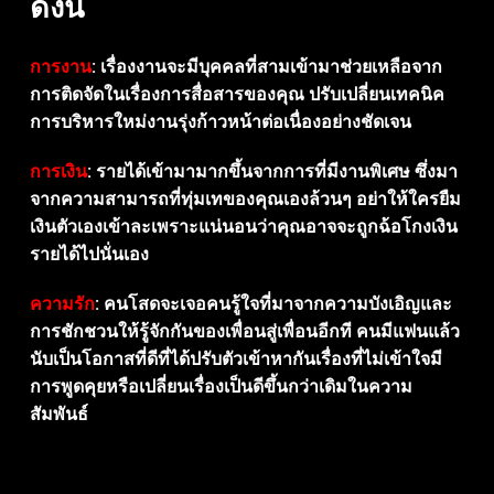
ดังนี้
การงาน
: เรื่องงานจะมีบุคคลที่สามเข้ามาช่วยเหลือจาก
การติดจัดในเรื่องการสื่อสารของคุณ ปรับเปลี่ยนเทคนิค
การบริหารใหม่งานรุ่งก้าวหน้าต่อเนื่องอย่างชัดเจน
การเงิน
: รายได้เข้ามามากขึ้นจากการที่มีงานพิเศษ ซึ่งมา
จากความสามารถที่ทุ่มเทของคุณเองล้วนๆ อย่าให้ใครยืม
เงินตัวเองเข้าละเพราะแน่นอนว่าคุณอาจจะถูกฉ้อโกงเงิน
รายได้ไปนั่นเอง
ความรัก
: คนโสดจะเจอคนรู้ใจที่มาจากความบังเอิญและ
การชักชวนให้รู้จักกันของเพื่อนสู่เพื่อนอีกที คนมีแฟนแล้ว
นับเป็นโอกาสที่ดีที่ได้ปรับตัวเข้าหากันเรื่องที่ไม่เข้าใจมี
การพูดคุยหรือเปลี่ยนเรื่องเป็นดีขึ้นกว่าเดิมในความ
สัมพันธ์