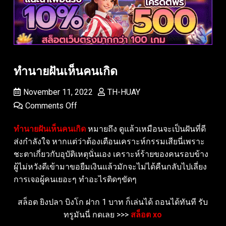
ทำนายฝันเห็นคนเกิด
November 11, 2022
TH-HUAY
Comments Off
ทำนายฝันเห็นคนเกิด
หมายถึง ดูแล้วเหมือนจะเป็นฝันที่ดี
ส่งกำลังใจ หากแต่ว่าต้องเตือนเคราะห์กรรมเสียนี่เพราะ
ชะตาเกี่ยวกับอุบัติเหตุนั่นเอง เคราะห์ร้ายของคนรอบข้าง
ผู้ไม่หวังดีเข้ามาขอยืมเงินแล้วมักจะไม่ได้คืนกลับไปเลี่ยง
การเจอผู้คนเยอะๆ ทำอะไรติดๆขัดๆ
สล็อต ยิงปลา บิงโก ฝาก 1 บาท ก็เล่นได้ ถอนได้ทันที รับ
ทรูมันนี่ กดเลย >>>
สล็อต xo