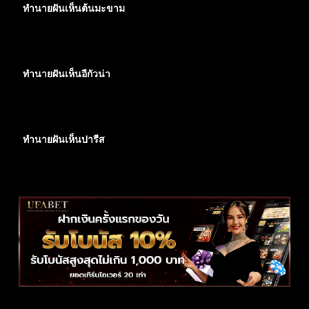
ทำนายฝันเห็นต้นมะขาม
ทำนายฝันเห็นอีกัวน่า
ทำนายฝันเห็นปารีส