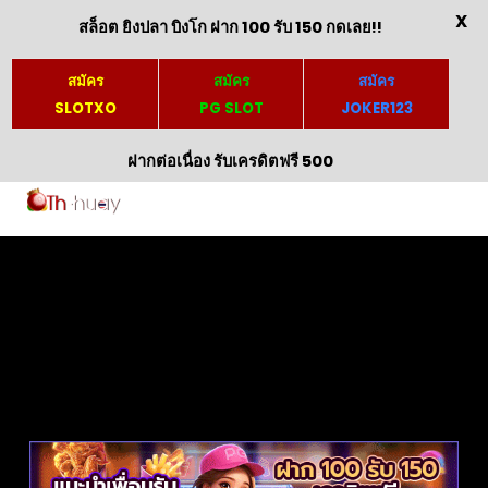
X
สล็อต ยิงปลา บิงโก ฝาก 100 รับ 150 กดเลย!!
สมัคร
สมัคร
สมัคร
SLOTXO
PG SLOT
JOKER123
ฝากต่อเนื่อง รับเครดิตฟรี 500
Skip
to
content