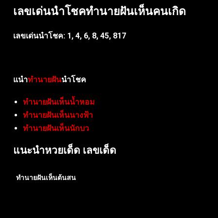
เลขเด่นนำโชคทำนายฝันเห็นคนเกิด
เลขเด่นนำโชค: 1, 4, 6, 8, 45, 817
แนำ
ทำนายฝัน
นำโชค
ทำนายฝันเห็นน้ำหอม
ทำนายฝันเห็นนางฟ้า
ทำนายฝันเห็นนักบว
แนะนำหวยเด็ด เลขเด็ด
ทำนายฝันเห็นต้นสน