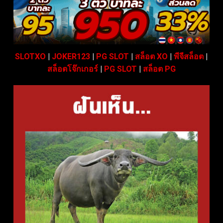
SLOTXO
|
JOKER123
|
PG SLOT
|
สล็อต XO
|
พีจีสล็อต
|
สล็อตโจ๊กเกอร์
|
PG SLOT
|
สล็อต PG