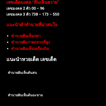
เลขเด็ดมงคล “ฝันเห็นควาย”
เลขมงคล 2 ตัว 00 – 96
เลขมงคล 3 ตัว 738 – 173 – 550
แนะนำคำทำนายที่น่าสนใจ
ทำนายฝันเห็นปลา
ทำนายฝันว่าตกจากที่สูง
ทำนายฝันเห็นเครื่องบิน
แนะนำหวยเด็ด เลขเด็ด
ทำนายฝันเห็นต้นสน
ทำนายฝันเห็นต้นมะขาม