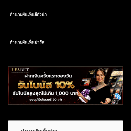
ทำนายฝันเห็นอีกัวน่า
ทำนายฝันเห็นปารีส