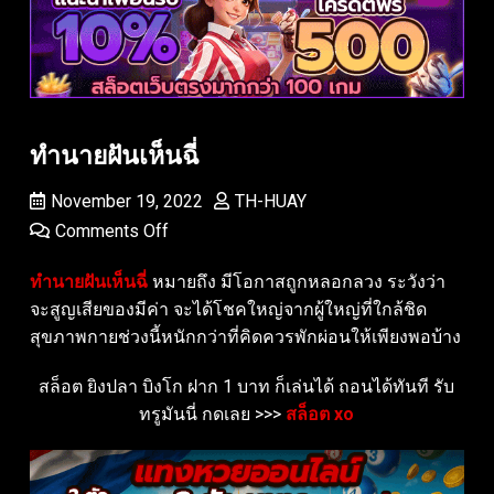
ทำนายฝันเห็นฉี่
November 19, 2022
TH-HUAY
Comments Off
ทำนายฝันเห็นฉี่
หมายถึง มีโอกาสถูกหลอกลวง ระวังว่า
จะสูญเสียของมีค่า จะได้โชคใหญ่จากผู้ใหญ่ที่ใกล้ชิด
สุขภาพกายช่วงนี้หนักกว่าที่คิดควรพักผ่อนให้เพียงพอบ้าง
สล็อต ยิงปลา บิงโก ฝาก 1 บาท ก็เล่นได้ ถอนได้ทันที รับ
ทรูมันนี่ กดเลย >>>
สล็อต xo