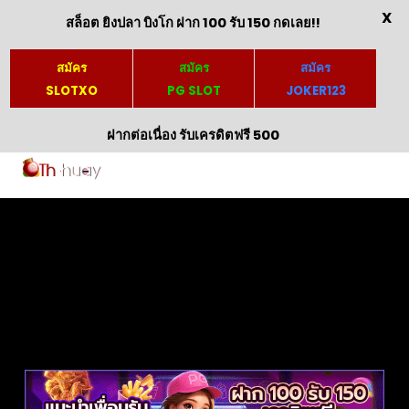
X
สล็อต ยิงปลา บิงโก ฝาก 100 รับ 150 กดเลย!!
สมัคร
สมัคร
สมัคร
SLOTXO
PG SLOT
JOKER123
ฝากต่อเนื่อง รับเครดิตฟรี 500
Skip
to
content