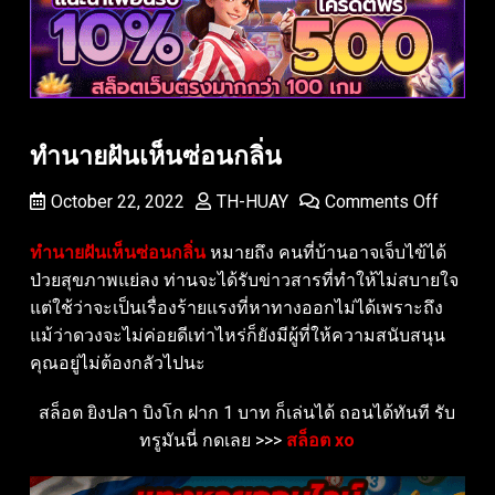
ทำนายฝันเห็นซ่อนกลิ่น
October 22, 2022
TH-HUAY
Comments Off
ทำนายฝันเห็นซ่อนกลิ่น
หมายถึง คนที่บ้านอาจเจ็บไข้ได้
ป่วยสุขภาพแย่ลง ท่านจะได้รับข่าวสารที่ทำให้ไม่สบายใจ
แต่ใช้ว่าจะเป็นเรื่องร้ายแรงที่หาทางออกไม่ได้เพราะถึง
แม้ว่าดวงจะไม่ค่อยดีเท่าไหร่ก็ยังมีผู้ที่ให้ความสนับสนุน
คุณอยู่ไม่ต้องกลัวไปนะ
สล็อต ยิงปลา บิงโก ฝาก 1 บาท ก็เล่นได้ ถอนได้ทันที รับ
ทรูมันนี่ กดเลย >>>
สล็อต xo