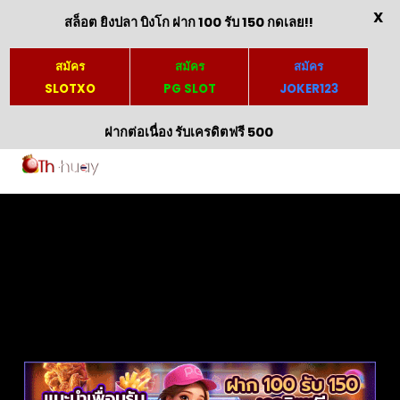
X
สล็อต ยิงปลา บิงโก ฝาก 100 รับ 150 กดเลย!!
สมัคร
สมัคร
สมัคร
SLOTXO
PG SLOT
JOKER123
ฝากต่อเนื่อง รับเครดิตฟรี 500
Skip
to
content