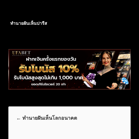
ทำนายฝันเห็นปารีส
←
ทำนายฝันเห็นโลกอนาคต