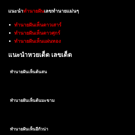
แนะนำ
ทำนายฝัน
เลขทำนายแม่นๆ
ทำนายฝันเห็นดาวเสาร์
ทำนายฝันเห็นดาวศุกร์
ทำนายฝันเห็นแผ่นทอง
แนะนำหวยเด็ด เลขเด็ด
ทำนายฝันเห็นต้นสน
ทำนายฝันเห็นต้นมะขาม
ทำนายฝันเห็นอีกัวน่า