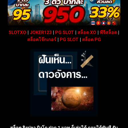
SLOTXO
|
JOKER123
|
PG SLOT
|
สล็อต XO
|
พีจีสล็อต
|
สล็อตโจ๊กเกอร์
|
PG SLOT
|
สล็อต PG
สล็อต ยิงปลา บิงโก ฝาก 1 บาท ก็เล่นได้ ถอนได้ทันที รับ