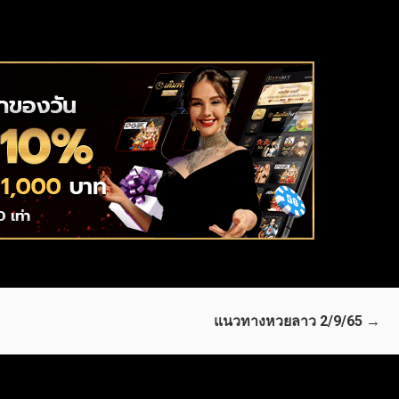
แนวทางหวยลาว 2/9/65
→