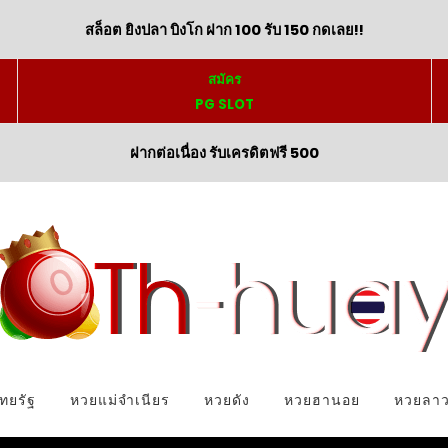
สล็อต ยิงปลา บิงโก ฝาก 100 รับ 150 กดเลย!!
สมัคร
PG SLOT
ฝากต่อเนื่อง รับเครดิตฟรี 500
ทยรัฐ
หวยแม่จำเนียร
หวยดัง
หวยฮานอย
หวยลา