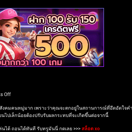
s Off
วงสังคมคนหมู่มาก เพราะว่าคุณจะตกอยู่ในสถานการณ์ที่อึดอัดใจค
ี่ยนไปเล็กน้อยต้องปรับรับผลกระทบที่จะเกิดขึ้นต่อจากนี้
่นได้ ถอนได้ทันที รับทรูมันนี่ กดเลย >>>
สล็อต xo