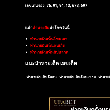
เลขเด่นรอง: 76, 91, 94, 13, 678, 697
แนำ
ทำนายฝัน
นำโชควันนี้
ทำนายฝันเห็นโฆษณา
ทำนายฝันเห็นคนเกิด
ทำนายฝันเห็นสัปหลาด
แนะนำหวยเด็ด เลขเด็ด
ทำนายฝันเห็นต้นสน
ทำนายฝันเห็นต้นมะขาม
ทำนายฝั