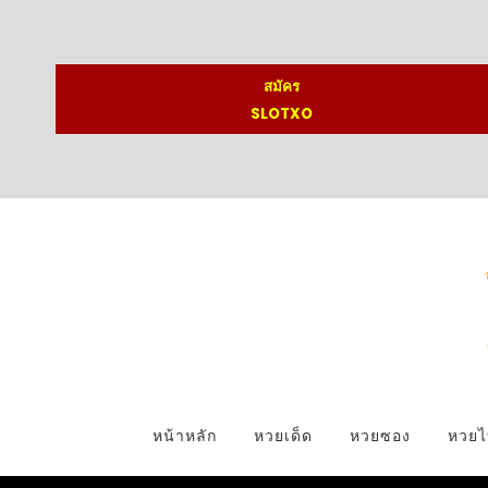
สมัคร
SLOTXO
Skip
to
content
หน้าหลัก
หวยเด็ด
หวยซอง
หวยไ