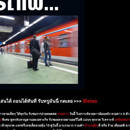
ล่นได้ ถอนได้ทันที รับทรูมันนี่ กดเลย >>>
Slotxo
าวหวยเด็ดๆ ได้ทุกวัน
รับชมการถ่ายทอดสด
หวยลาว
วันนี้ วิเคราะห์หวยลาวย้อนหลัง หวยลาว 6 ตัว
ย
พิเศษ สูตรลับหวญฮานอยเฉพาะกิจ รับชมผลหวยฮานอยวีไอพี แม่นๆ ทุกงวด
วิเคราะห์
ผลหุ้นช่อง 
 เข้าทุกงวด แจกฟรีเลขเด็ดหวยหุ้น 10 คู่วันนี้ มาแรงมาก
รวมคำ
ทำนายฝัน
ดี หรือ ร้าย เตือนสติ ลา