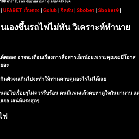
 108 ตำราโบราณ จับยามสามตา ดูเลขเด็ดให้โชค
|
UFABET เว็บตรง
|
Gclub
|
จีคลับ
|
Sbobet
|
Sbobet9
|
นเองขึ้นรถไฟไม่ทัน วิเคราะห์ทำนาย
ได้ตลอด อาจจะเตือนเรื่องการสื่อสารเล็กน้อยเพราะคุณจะมีโอาส
เยอะ
รเกินตัวจนเกินไปจะทำให้ท่านควบคุมอะไรไม่ได้เลย
ูกันต่อไปเรื่อยๆไม่ควรรีบร้อน คนมีแฟนแล้วคบหาดูใจกันมานาน แต
พบเจอ เสน่ห์แรงสุดๆ
ไฟ