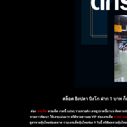
สล็อต ยิงปลา บิงโก ฝาก 1 บาท ก็เ
ส่อง
เลขเด็ด
หวยเด็ด งวดนี้ แม่นๆ รวมหวยดัง เลขธูปงวดนี้มาแน่ ติดตามข่
หวยลาวพัฒนา ให้เลขแม่นมาก
สถิติหวยฮานอย VIP ส่องเลขเด็ด
หวยฮานอ
สูตรหวยหุ้นไทยช่องตลาด รวมเลขเด็ดหุ้นไทยช่อง 9 วันนี้ สถิติผลหวยหุ้นไทย