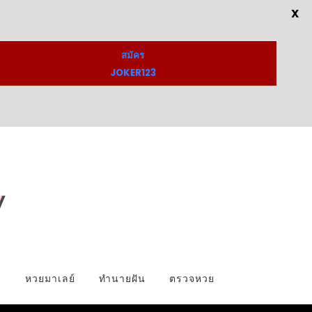
X
สมัคร
JOKER123
ว
หวยมาเลย์
ทำนายฝัน
ตรวจหวย