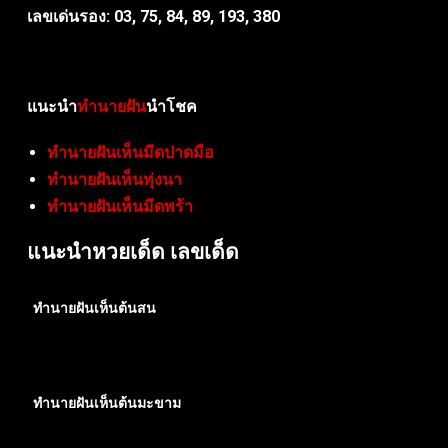
เลขเด่นรอง: 03, 75, 84, 89, 193, 380
แนะนำ
ทำนายฝัน
นำโชค
ทำนายฝันเห็นมีดปาดมือ
ทำนายฝันเห็นทุ่งนา
ทำนายฝันเห็นมีดพร้า
แนะนำหวยเด็ด เลขเด็ด
ทำนายฝันเห็นต้นสน
ทำนายฝันเห็นต้นมะขาม