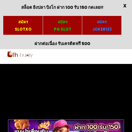
X
สล็อต ยิงปลา บิงโก ฝาก 100 รับ 150 กดเลย!!
สมัคร
สมัคร
สมัคร
SLOTXO
PG SLOT
JOKER123
ฝากต่อเนื่อง รับเครดิตฟรี 500
Skip
to
content