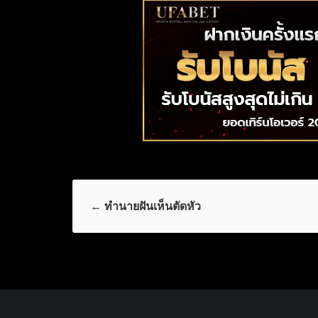
←
ทำนายฝันเห็นตัดหัว