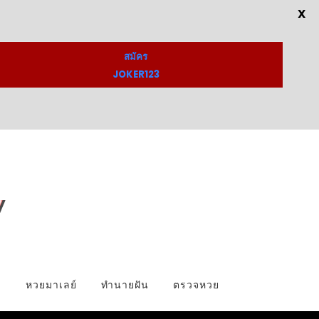
X
สมัคร
JOKER123
ว
หวยมาเลย์
ทำนายฝัน
ตรวจหวย