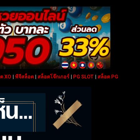
อต XO
|
พีจีสล็อต
|
สล็อตโจ๊กเกอร์
|
PG SLOT
|
สล็อต PG