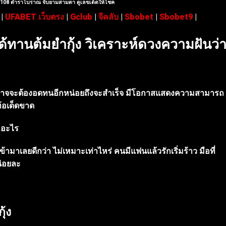
 108 ตำราโบราณ จับยามสามตา ดูเลขเด็ดให้โชค
|
UFABET เว็บตรง
|
Gclub
|
จีคลับ
|
Sbobet
|
Sbobet9
|
ได้ทานต้มยำกุ้ง วิเคราะห์ดวงความฝันว่
ู่ก็อาจจะต้องอดทนอีกหน่อยถึงจะสำเร็จ มีโอกาสแสดงความสามารถ
ท้อเด็ดขาด
ากอะไร
เข้ามาเลยดีกว่า ไม่เหมาะเท่าไหร่ คนมีแฟนแล้วรักเริ่มร้าว มือที่
น่อยละ
้ง