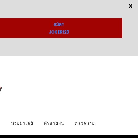
X
สมัคร
JOKER123
ว
หวยมาเลย์
ทำนายฝัน
ตรวจหวย