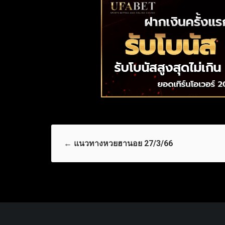
←
แนวทางหวยฮานอย 27/3/66