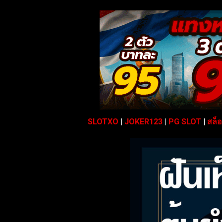
SLOTXO
|
JOKER123
|
PG SLOT
|
สล็