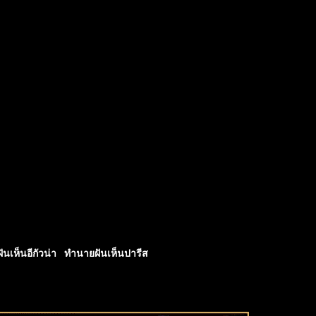
นเห็นอีกัวน่า
ทำนายฝันเห็นปารีส