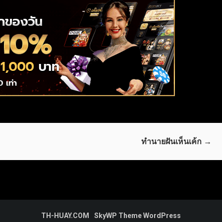
ทำนายฝันเห็นเค้ก
→
TH-HUAY.COM
SkyWP Theme WordPress