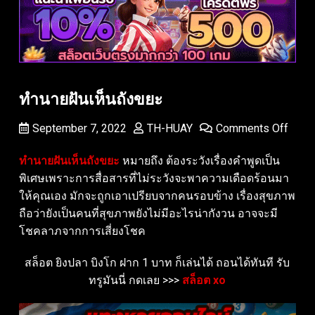
ทำนายฝันเห็นถังขยะ
September 7, 2022
TH-HUAY
Comments Off
ทำนายฝันเห็นถังขยะ
หมายถึง ต้องระวังเรื่องคำพูดเป็น
พิเศษเพราะการสื่อสารที่ไม่ระวังจะพาความเดือดร้อนมา
ให้คุณเอง มักจะถูกเอาเปรียบจากคนรอบข้าง เรื่องสุขภาพ
ถือว่ายังเป็นคนที่สุขภาพยังไม่มีอะไรน่ากังวน อาจจะมี
โชคลาภจากการเสี่ยงโชค
สล็อต ยิงปลา บิงโก ฝาก 1 บาท ก็เล่นได้ ถอนได้ทันที รับ
ทรูมันนี่ กดเลย >>>
สล็อต xo