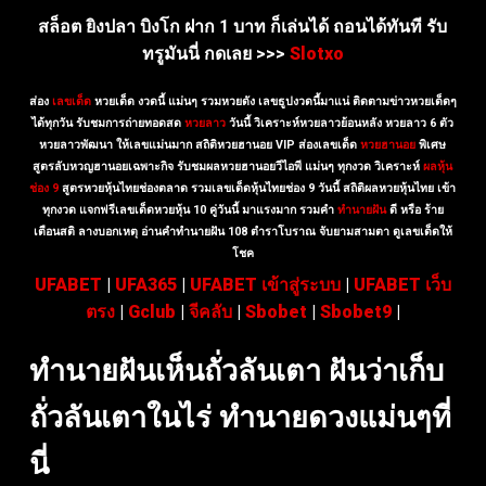
สล็อต ยิงปลา บิงโก ฝาก 1 บาท ก็เล่นได้ ถอนได้ทันที รับ
ทรูมันนี่ กดเลย >>>
Slotxo
ส่อง
เลขเด็ด
หวยเด็ด งวดนี้ แม่นๆ รวมหวยดัง เลขธูปงวดนี้มาแน่ ติดตามข่าวหวยเด็ดๆ
ได้ทุกวัน
รับชมการถ่ายทอดสด
หวยลาว
วันนี้ วิเคราะห์หวยลาวย้อนหลัง หวยลาว 6 ตัว
หวยลาวพัฒนา ให้เลขแม่นมาก
สถิติหวยฮานอย VIP ส่องเลขเด็ด
หวยฮานอย
พิเศษ
สูตรลับหวญฮานอยเฉพาะกิจ รับชมผลหวยฮานอยวีไอพี แม่นๆ ทุกงวด
วิเคราะห์
ผลหุ้น
ช่อง 9
สูตรหวยหุ้นไทยช่องตลาด รวมเลขเด็ดหุ้นไทยช่อง 9 วันนี้ สถิติผลหวยหุ้นไทย เข้า
ทุกงวด แจกฟรีเลขเด็ดหวยหุ้น 10 คู่วันนี้ มาแรงมาก
รวมคำ
ทำนายฝัน
ดี หรือ ร้าย
เตือนสติ ลางบอกเหตุ อ่านคำทำนายฝัน 108 ตำราโบราณ จับยามสามตา ดูเลขเด็ดให้
โชค
UFABET
|
UFA365
|
UFABET เข้าสู่ระบบ
|
UFABET เว็บ
ตรง
|
Gclub
|
จีคลับ
|
Sbobet
|
Sbobet9
|
ทำนายฝันเห็นถั่วลันเตา ฝันว่าเก็บ
ถั่วลันเตาในไร่ ทำนายดวงแม่นๆที่
นี่