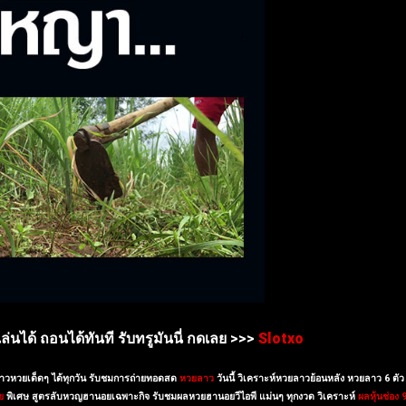
ล่นได้ ถอนได้ทันที รับทรูมันนี่ กดเลย >>>
Slotxo
าวหวยเด็ดๆ ได้ทุกวัน
รับชมการถ่ายทอดสด
หวยลาว
วันนี้ วิเคราะห์หวยลาวย้อนหลัง หวยลาว 6 ตัว
ย
พิเศษ สูตรลับหวญฮานอยเฉพาะกิจ รับชมผลหวยฮานอยวีไอพี แม่นๆ ทุกงวด
วิเคราะห์
ผลหุ้นช่อง 