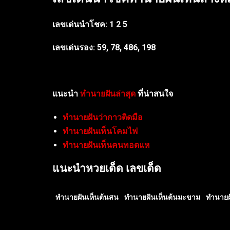
เลขเด่นนำโชค: 1 2 5
เลขเด่นรอง: 59, 78, 486, 198
แนะนำ
ทำนายฝันล่าสุด
ที่น่าสนใจ
ทำนายฝันว่ากาวติดมือ
ทำนายฝันเห็นโคมไฟ
ทำนายฝันเห็นคนทอดแห
แนะนำหวยเด็ด เลขเด็ด
ทำนายฝันเห็นต้นสน
ทำนายฝันเห็นต้นมะขาม
ทำนายฝั