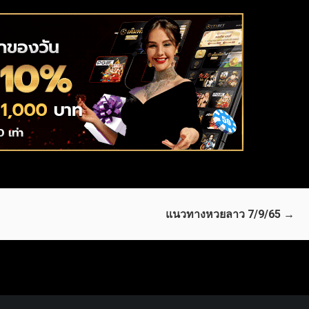
แนวทางหวยลาว 7/9/65
→