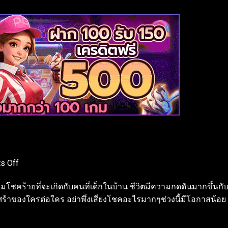
s Off
ามโชคร้ายที่จะเกิดกับคนที่เด็กในบ้าน ชีวิตมีความกดดันมากขึ้นกั
ร้าของใครต่อใคร อย่าพึ่งเสี่ยงโชคอะไรมากๆช่วงนี้มีโอกาสน้อย