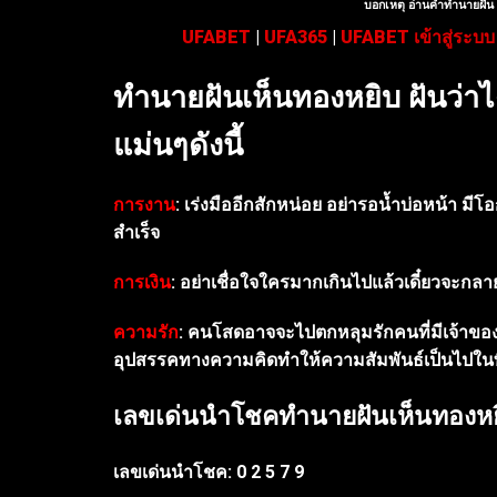
บอกเหตุ อ่านคำทำนายฝัน
UFABET
|
UFA365
|
UFABET เข้าสู่ระบบ
ทำนายฝันเห็นทองหยิบ ฝันว่
แม่นๆดังนี้
การงาน
: เร่งมืออีกสักหน่อย อย่ารอน้ำบ่อหน้า ม
สำเร็จ
การเงิน
: อย่าเชื่อใจใครมากเกินไปแล้วเดี๋ยวจะกลา
ความรัก
: คนโสดอาจจะไปตกหลุมรักคนที่มีเจ้าของไ
อุปสรรคทางความคิดทำให้ความสัมพันธ์เป็นไปในทิศ
เลขเด่นนำโชคทำนายฝันเห็นทองห
เลขเด่นนำโชค: 0 2 5 7 9