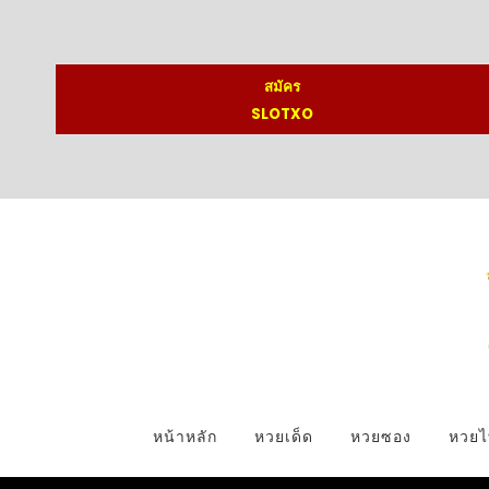
สมัคร
SLOTXO
Skip
to
content
หน้าหลัก
หวยเด็ด
หวยซอง
หวยไ