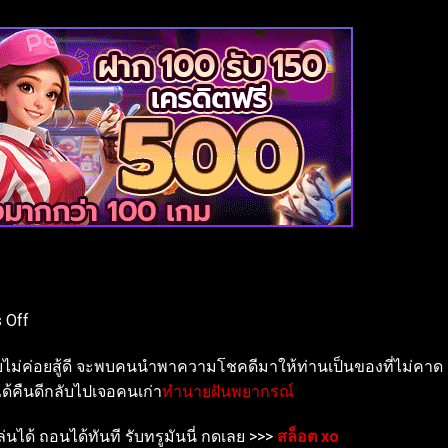
 Off
ยไม่ค่อยสู้ดี จะพบคนนำพาความโชคดีมาให้ท่านเป็นของที่ไม่คาด
ได้คืนดีกลับไปเจอคนเก่า
ทำนายฝันพยากรณ์
่นได้ ถอนได้ทันที รับทรูมันนี่ กดเลย >>>
สล็อต xo