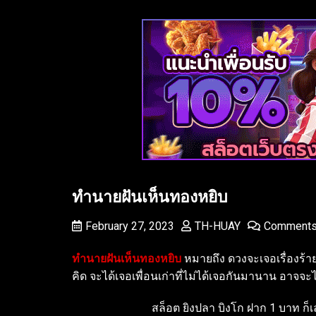
ทำนายฝันเห็นทองหยิบ
February 27, 2023
TH-HUAY
Comments
ทำนายฝันเห็นทองหยิบ
หมายถึง ดวงจะเจอเรื่องร้า
คิด จะได้เจอเพื่อนเก่าที่ไม่ได้เจอกันมานาน อาจจะ
สล็อต ยิงปลา บิงโก ฝาก 1 บาท ก็เล