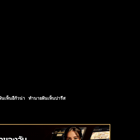
นเห็นอีกัวน่า
ทำนายฝันเห็นปารีส