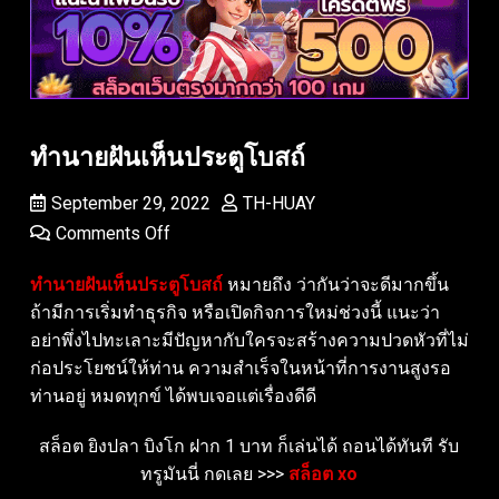
ทำนายฝันเห็นประตูโบสถ์
September 29, 2022
TH-HUAY
Comments Off
ทำนายฝันเห็นประตูโบสถ์
หมายถึง ว่ากันว่าจะดีมากขึ้น
ถ้ามีการเริ่มทำธุรกิจ หรือเปิดกิจการใหม่ช่วงนี้ แนะว่า
อย่าพึ่งไปทะเลาะมีปัญหากับใครจะสร้างความปวดหัวที่ไม่
ก่อประโยชน์ให้ท่าน ความสำเร็จในหน้าที่การงานสูงรอ
ท่านอยู่ หมดทุกข์ ได้พบเจอแต่เรื่องดีดี
สล็อต ยิงปลา บิงโก ฝาก 1 บาท ก็เล่นได้ ถอนได้ทันที รับ
ทรูมันนี่ กดเลย >>>
สล็อต xo