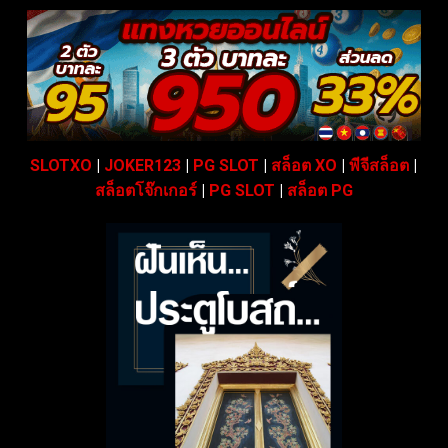
SLOTXO
|
JOKER123
|
PG SLOT
|
สล็อต XO
|
พีจีสล็อต
|
สล็อตโจ๊กเกอร์
|
PG SLOT
|
สล็อต PG