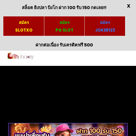
X
สล็อต ยิงปลา บิงโก ฝาก 100 รับ 150 กดเลย!!
สมัคร
สมัคร
สมัคร
SLOTXO
PG SLOT
JOKER123
ฝากต่อเนื่อง รับเครดิตฟรี 500
Skip
to
content