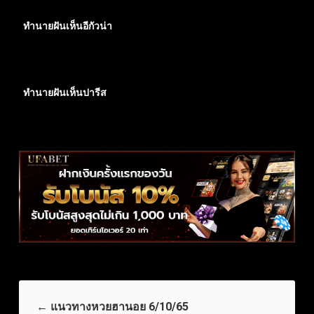
ทำนายฝันเห็นอีกัวน่า
ทำนายฝันเห็นปารีส
←
แนวทางหวยฮานอย 6/10/65