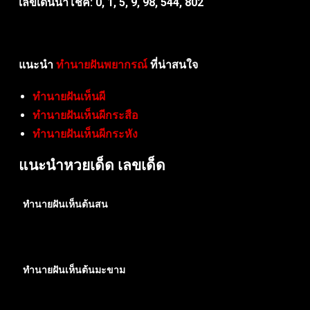
เลขเด่นนำโชค: 0, 1, 5, 9, 98, 544, 802
แนะนำ
ทำนายฝันพยากรณ์
ที่น่าสนใจ
ทำนายฝันเห็นผี
ทำนายฝันเห็นผีกระสือ
ทำนายฝันเห็นผีกระหัง
แนะนำหวยเด็ด เลขเด็ด
ทำนายฝันเห็นต้นสน
ทำนายฝันเห็นต้นมะขาม