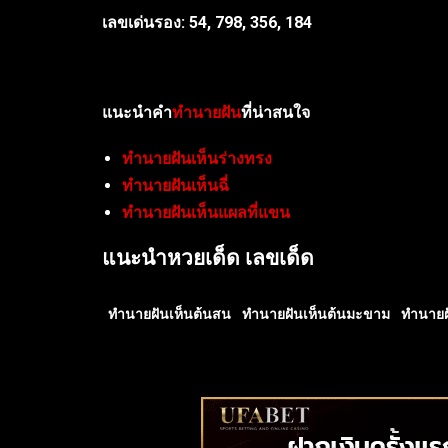
เลขเด่นรอง: 54, 798, 356, 184
แนะนำคำ
ทำนายฝัน
ที่น่าสนใจ
ทำนายฝันเห็นร่างทรง
ทำนายฝันเห็นฉี่
ทำนายฝันเห็นแผลที่แขน
แนะนำหวยเด็ด เลขเด็ด
ทำนายฝันเห็นต้นสน
ทำนายฝันเห็นต้นมะขาม
ทำนายฝั