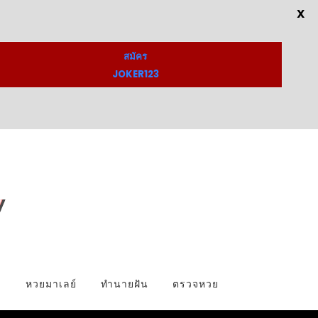
X
สมัคร
JOKER123
ว
หวยมาเลย์
ทำนายฝัน
ตรวจหวย