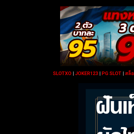
SLOTXO
|
JOKER123
|
PG SLOT
|
สล็