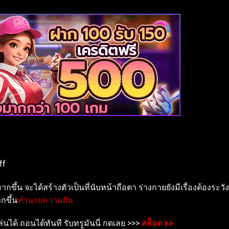
ff
้น จะได้สร้างตัวเป็นที่นับหน้าถือตา ร่างกายยังมีเรื่องต้องระวัง
กขึ้น
ทำนายความฝัน
่นได้ ถอนได้ทันที รับทรูมันนี่ กดเลย >>>
สล็อต xo