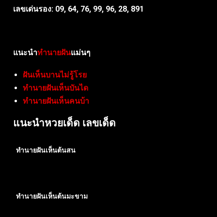
เลขเด่นรอง: 09, 64, 76, 99, 96, 28, 891
แนะนำ
ทำนายฝัน
แม่นๆ
ฝันเห็นบานไม่รู้โรย
ทำนายฝันเห็นบันได
ทำนายฝันเห็นคนบ้า
แนะนำหวยเด็ด เลขเด็ด
ทำนายฝันเห็นต้นสน
ทำนายฝันเห็นต้นมะขาม