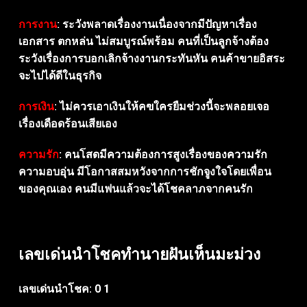
การงาน
: ระวังพลาดเรื่องงานเนื่องจากมีปัญหาเรื่อง
เอกสาร ตกหล่น ไม่สมบูรณ์พร้อม คนที่เป็นลูกจ้างต้อง
ระวังเรื่องการบอกเลิกจ้างงานกระทันหัน คนค้าขายอิสระ
จะไปได้ดีในธุรกิจ
การเงิน
: ไม่ควรเอาเงินให้คฃใครยืมช่วงนี้จะพลอยเจอ
เรื่องเดือดร้อนเสียเอง
ความรัก
: คนโสดมีความต้องการสูงเรื่องของความรัก
ความอบอุ่น มีโอกาสสมหวังจากการชักจูงใจโดยเพื่อน
ของคุณเอง คนมีแฟนแล้วจะได้โชคลาภจากคนรัก
เลขเด่นนำโชคทำนายฝันเห็นมะม่วง
เลขเด่นนำโชค: 0 1