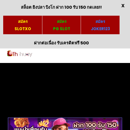
X
สล็อต ยิงปลา บิงโก ฝาก 100 รับ 150 กดเลย!!
สมัคร
สมัคร
สมัคร
SLOTXO
PG SLOT
JOKER123
ฝากต่อเนื่อง รับเครดิตฟรี 500
Skip
to
content