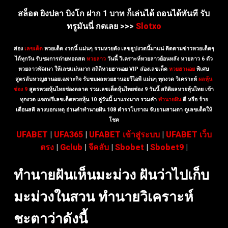
สล็อต ยิงปลา บิงโก ฝาก 1 บาท ก็เล่นได้ ถอนได้ทันที รับ
ทรูมันนี่ กดเลย >>>
Slotxo
ส่อง
เลขเด็ด
หวยเด็ด งวดนี้ แม่นๆ รวมหวยดัง เลขธูปงวดนี้มาแน่ ติดตามข่าวหวยเด็ดๆ
ได้ทุกวัน
รับชมการถ่ายทอดสด
หวยลาว
วันนี้ วิเคราะห์หวยลาวย้อนหลัง หวยลาว 6 ตัว
หวยลาวพัฒนา ให้เลขแม่นมาก
สถิติหวยฮานอย VIP ส่องเลขเด็ด
หวยฮานอย
พิเศษ
สูตรลับหวญฮานอยเฉพาะกิจ รับชมผลหวยฮานอยวีไอพี แม่นๆ ทุกงวด
วิเคราะห์
ผลหุ้น
ช่อง 9
สูตรหวยหุ้นไทยช่องตลาด รวมเลขเด็ดหุ้นไทยช่อง 9 วันนี้ สถิติผลหวยหุ้นไทย เข้า
ทุกงวด แจกฟรีเลขเด็ดหวยหุ้น 10 คู่วันนี้ มาแรงมาก
รวมคำ
ทำนายฝัน
ดี หรือ ร้าย
เตือนสติ ลางบอกเหตุ อ่านคำทำนายฝัน 108 ตำราโบราณ จับยามสามตา ดูเลขเด็ดให้
โชค
UFABET
|
UFA365
|
UFABET เข้าสู่ระบบ
|
UFABET เว็บ
ตรง
|
Gclub
|
จีคลับ
|
Sbobet
|
Sbobet9
|
ทำนายฝันเห็นมะม่วง ฝันว่าไปเก็บ
มะม่วงในสวน ทำนายวิเคราะห์
ชะตาว่าดังนี้