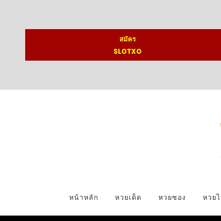
สมัคร
SLOTXO
Skip
to
content
หน้าหลัก
หวยเด็ด
หวยซอง
หวยไ