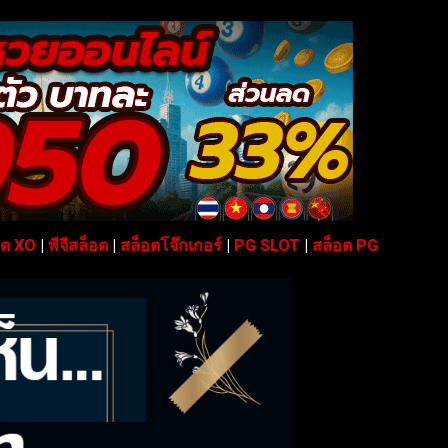
อต XO
|
พีจีสล็อต
|
สล็อตโจ๊กเกอร์
|
PG SLOT
|
สล็อต PG