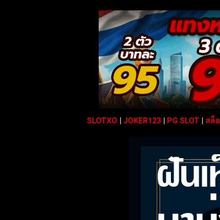
SLOTXO
|
JOKER123
|
PG SLOT
|
สล็