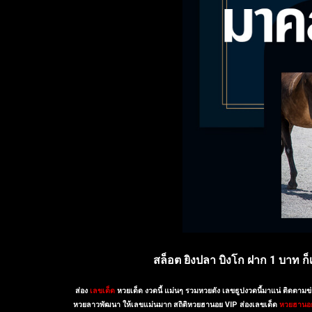
สล็อต ยิงปลา บิงโก ฝาก 1 บาท ก็เ
ส่อง
เลขเด็ด
หวยเด็ด งวดนี้ แม่นๆ รวมหวยดัง เลขธูปงวดนี้มาแน่ ติดตามข่
หวยลาวพัฒนา ให้เลขแม่นมาก
สถิติหวยฮานอย VIP ส่องเลขเด็ด
หวยฮานอ