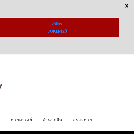
X
สมัคร
JOKER123
ว
หวยมาเลย์
ทำนายฝัน
ตรวจหวย