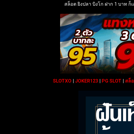
สล็อต ยิงปลา บิงโก ฝาก 1 บาท ก็เล
SLOTXO
|
JOKER123
|
PG SLOT
|
สล็