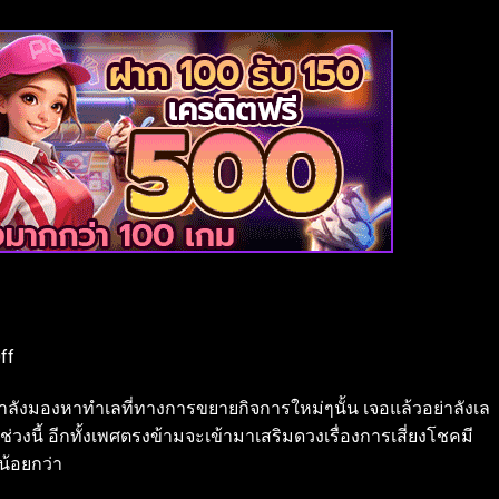
ff
ำลังมองหาทำเลที่ทางการขยายกิจการใหม่ๆนั้น เจอแล้วอย่าลังเล
วงนี้ อีกทั้งเพศตรงข้ามจะเข้ามาเสริมดวงเรื่องการเสี่ยงโชคมี
น้อยกว่า