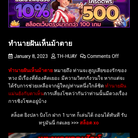
ทำนายฝันเห็นม้าตาย
January 8, 2023
TH-HUAY
Comments Off
ทำนายฝันเห็นม้าตาย
หมายถึง ท่านจะสูญเสียของรักของ
หวง มีเรื่องที่ต้องคิดเยอะ มีความวิตกกังวนใจ หากแต่จะ
ได้รับการช่วยเหลือจากผู้ใหญ่ท่านหนึ่งใกล้ชิด
ทำนายฝัน
แม่นยังกับตาเห็น
การเสี่ยงโชคว่ากันว่าท่านนั้นมีดวงเรื่อง
การชิงโชคอยู่บ้าง
สล็อต ยิงปลา บิงโก ฝาก 1 บาท ก็เล่นได้ ถอนได้ทันที รับ
ทรูมันนี่ กดเลย >>>
สล็อต xo