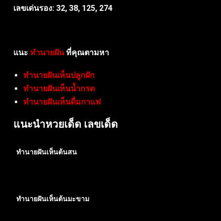
เลขเด่นรอง: 32, 38, 125, 274
แนะ
ทำนายฝัน
ที่คุณตามหา
ทำนายฝันเห็นปลูกผัก
ทำนายฝันเห็นน้ำกรด
ทำนายฝันเห็นดื่มกาแฟ
แนะนำหวยเด็ด เลขเด็ด
ทำนายฝันเห็นต้นสน
ทำนายฝันเห็นต้นมะขาม