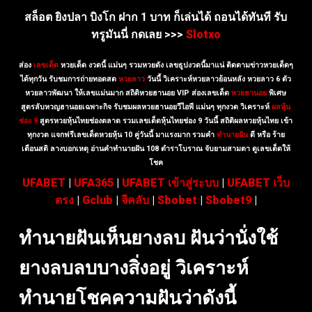
สล็อต ยิงปลา บิงโก ฝาก 1 บาท ก็เล่นได้ ถอนได้ทันที รับ
ทรูมันนี่ กดเลย >>>
Slotxo
ส่อง
เลขเด็ด
หวยเด็ด งวดนี้ แม่นๆ รวมหวยดัง เลขธูปงวดนี้มาแน่ ติดตามข่าวหวยเด็ดๆ
ได้ทุกวัน
รับชมการถ่ายทอดสด
หวยลาว
วันนี้ วิเคราะห์หวยลาวย้อนหลัง หวยลาว 6 ตัว
หวยลาวพัฒนา ให้เลขแม่นมาก
สถิติหวยฮานอย VIP ส่องเลขเด็ด
หวยฮานอย
พิเศษ
สูตรลับหวญฮานอยเฉพาะกิจ รับชมผลหวยฮานอยวีไอพี แม่นๆ ทุกงวด
วิเคราะห์
ผลหุ้น
ช่อง 9
สูตรหวยหุ้นไทยช่องตลาด รวมเลขเด็ดหุ้นไทยช่อง 9 วันนี้ สถิติผลหวยหุ้นไทย เข้า
ทุกงวด แจกฟรีเลขเด็ดหวยหุ้น 10 คู่วันนี้ มาแรงมาก
รวมคำ
ทำนายฝัน
ดี หรือ ร้าย
เตือนสติ ลางบอกเหตุ อ่านคำทำนายฝัน 108 ตำราโบราณ จับยามสามตา ดูเลขเด็ดให้
โชค
UFABET
|
UFA365
|
UFABET เข้าสู่ระบบ
|
UFABET เว็บ
ตรง
|
Gclub
|
จีคลับ
|
Sbobet
|
Sbobet9
|
ทำนายฝันเห็นยางลบ ฝันว่านั่งใช้
ยางลบลบบางสิ่งอยู่ วิเคราะห์
ทำนายโชคความฝันว่าดังนี้