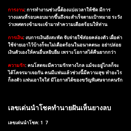
การงาน
: การทำงานช่วงนี้ต้องแบ่งเวลาให้ชัด มีการ
วางแผนที่รอบคอบมากขึ้นถึงจะสำเร็จตามเป้าหมาย ระวัง
ว่าเพศตรงข้ามจะเข้ามาทำความเดือดร้อนให้ท่าน
การเงิน
: งบการเงินยังสะพัด จับจ่ายใช้ส่อยคล่องตัว เผื่อค่า
ใช้จ่ายเอาไว้บ้างก็จะไม่เดือดร้อนในอนาคตนะ อย่าปล่อย
เงินตัวเองให้คนอื่นหยิบยืม เพราะโอกาสได้คืนยากกว่า
ความรัก
: คนโสดจะมีความรักทางไกล แม้จะอยู่ไกลก็จะ
ได้โคจรมาเจอกัน คนมีแฟนแล้วช่วงนี้มีความสุข ทำอะไร
ก็ลงตัว แฟนเอาใจใส่ มีโอกาสได้ของขวัญพิเศษจากคนรัก
เลขเด่นนำโชคทำนายฝันเห็นยางลบ
เลขเด่นนำโชค: 1 7