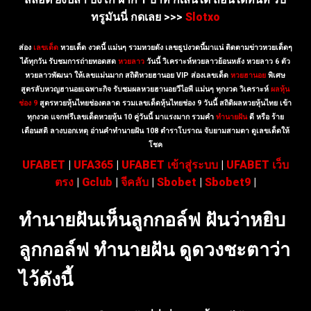
ทรูมันนี่ กดเลย >>>
Slotxo
ส่อง
เลขเด็ด
หวยเด็ด งวดนี้ แม่นๆ รวมหวยดัง เลขธูปงวดนี้มาแน่ ติดตามข่าวหวยเด็ดๆ
ได้ทุกวัน
รับชมการถ่ายทอดสด
หวยลาว
วันนี้ วิเคราะห์หวยลาวย้อนหลัง หวยลาว 6 ตัว
หวยลาวพัฒนา ให้เลขแม่นมาก
สถิติหวยฮานอย VIP ส่องเลขเด็ด
หวยฮานอย
พิเศษ
สูตรลับหวญฮานอยเฉพาะกิจ รับชมผลหวยฮานอยวีไอพี แม่นๆ ทุกงวด
วิเคราะห์
ผลหุ้น
ช่อง 9
สูตรหวยหุ้นไทยช่องตลาด รวมเลขเด็ดหุ้นไทยช่อง 9 วันนี้ สถิติผลหวยหุ้นไทย เข้า
ทุกงวด แจกฟรีเลขเด็ดหวยหุ้น 10 คู่วันนี้ มาแรงมาก
รวมคำ
ทำนายฝัน
ดี หรือ ร้าย
เตือนสติ ลางบอกเหตุ อ่านคำทำนายฝัน 108 ตำราโบราณ จับยามสามตา ดูเลขเด็ดให้
โชค
UFABET
|
UFA365
|
UFABET เข้าสู่ระบบ
|
UFABET เว็บ
ตรง
|
Gclub
|
จีคลับ
|
Sbobet
|
Sbobet9
|
ทำนายฝันเห็นลูกกอล์ฟ ฝันว่าหยิบ
ลูกกอล์ฟ ทำนายฝัน ดูดวงชะตาว่า
ไว้ดังนี้