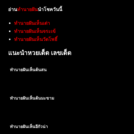
อ่าน
ทำนายฝัน
นำโชควันนี้
ทำนายฝันเห็นเต่า
ทำนายฝันเห็นจระเข้
ทำนายฝันเห็นวัดโพธิ์
แนะนำหวยเด็ด เลขเด็ด
ทำนายฝันเห็นต้นสน
ทำนายฝันเห็นต้นมะขาม
ทำนายฝันเห็นอีกัวน่า