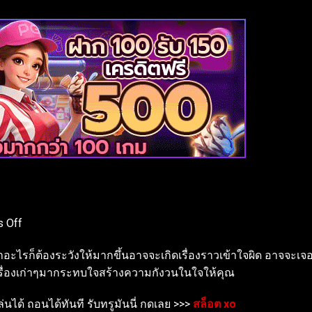
 Off
อะไรก็ต้องระวังให้มากขึ้นอาจจะเกิดเรื่องราวเข้าใจผิด อาจจะเจ
เจอเรื่องเก่าๆมากระทบใจสร้างความกังวนในใจให้คุณ
่นได้ ถอนได้ทันที รับทรูมันนี่ กดเลย >>>
สล็อต xo