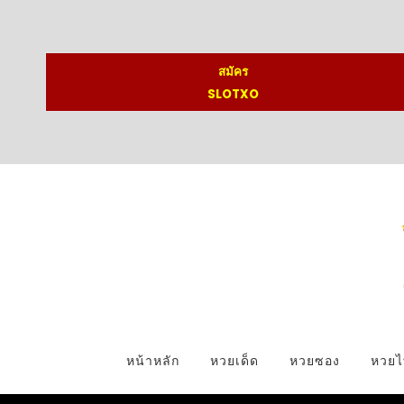
สมัคร
SLOTXO
Skip
to
content
หน้าหลัก
หวยเด็ด
หวยซอง
หวยไ