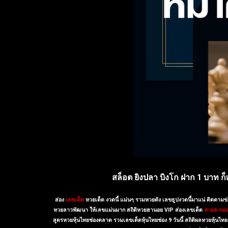
สล็อต ยิงปลา บิงโก ฝาก 1 บาท ก็เ
ส่อง
เลขเด็ด
หวยเด็ด งวดนี้ แม่นๆ รวมหวยดัง เลขธูปงวดนี้มาแน่ ติดตามข่
หวยลาวพัฒนา ให้เลขแม่นมาก
สถิติหวยฮานอย VIP ส่องเลขเด็ด
หวยฮานอ
สูตรหวยหุ้นไทยช่องตลาด รวมเลขเด็ดหุ้นไทยช่อง 9 วันนี้ สถิติผลหวยหุ้นไทย