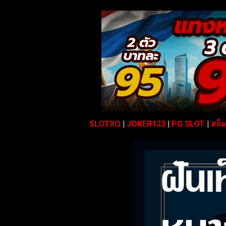
SLOTXO
|
JOKER123
|
PG SLOT
|
สล็