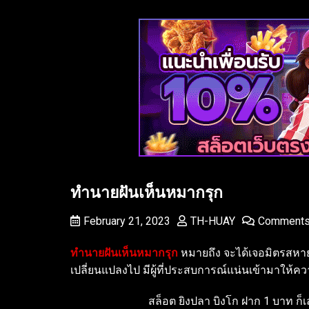
ทำนายฝันเห็นหมากรุก
February 21, 2023
TH-HUAY
Comments
ทำนายฝันเห็นหมากรุก
หมายถึง จะได้เจอมิตรสหายแ
เปลี่ยนแปลงไป มีผู้ที่ประสบการณ์แน่นเข้ามาให้ค
สล็อต ยิงปลา บิงโก ฝาก 1 บาท ก็เล