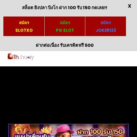
X
สล็อต ยิงปลา บิงโก ฝาก 100 รับ 150 กดเลย!!
สมัคร
สมัคร
สมัคร
SLOTXO
PG SLOT
JOKER123
ฝากต่อเนื่อง รับเครดิตฟรี 500
Skip
to
content