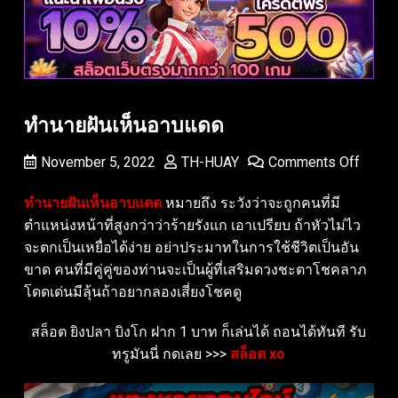
ทำนายฝันเห็นอาบแดด
November 5, 2022
TH-HUAY
Comments Off
ทำนายฝันเห็นอาบแดด
หมายถึง ระวังว่าจะถูกคนที่มี
ตำแหน่งหน้าที่สูงกว่าว่าร้ายรังแก เอาเปรียบ ถ้าหัวไม่ไว
จะตกเป็นเหยื่อได้ง่าย อย่าประมาทในการใช้ชีวิตเป็นอัน
ขาด คนที่มีคู่คู่ของท่านจะเป็นผู้ที่เสริมดวงชะตาโชคลาภ
โดดเด่นมีลุ้นถ้าอยากลองเสี่ยงโชคดู
สล็อต ยิงปลา บิงโก ฝาก 1 บาท ก็เล่นได้ ถอนได้ทันที รับ
ทรูมันนี่ กดเลย >>>
สล็อต xo