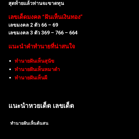
สุดท้ายแล้วท่านจะขาดทุน
เลขเด็ดมงคล “ฝันเห็นเงินทอง”
เลขมงคล 2 ตัว 66 – 69
เลขมงคล 3 ตัว 369 – 766 – 664
แนะนำคำทำนายที่น่าสนใจ
ทำนายฝันเห็นสุนัข
ทำนายฝันเห็นหมาดำ
ทำนายฝันเห็นผี
แนะนำหวยเด็ด เลขเด็ด
ทำนายฝันเห็นต้นสน