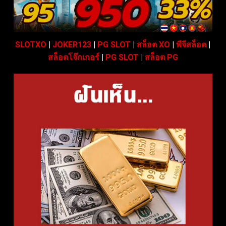
SLOTXO
|
JOKER123
|
PG SLOT
|
สล็อต XO
|
พีจีสล็อต
|
สล็อตโจ๊กเกอร์
|
PG SLOT
|
สล็อต PG