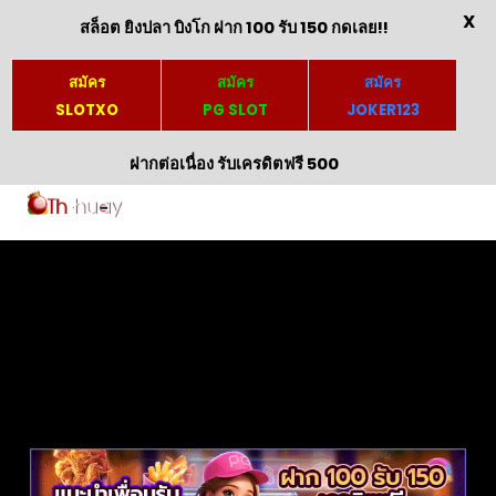
X
สล็อต ยิงปลา บิงโก ฝาก 100 รับ 150 กดเลย!!
สมัคร
สมัคร
สมัคร
SLOTXO
PG SLOT
JOKER123
ฝากต่อเนื่อง รับเครดิตฟรี 500
Skip
to
content