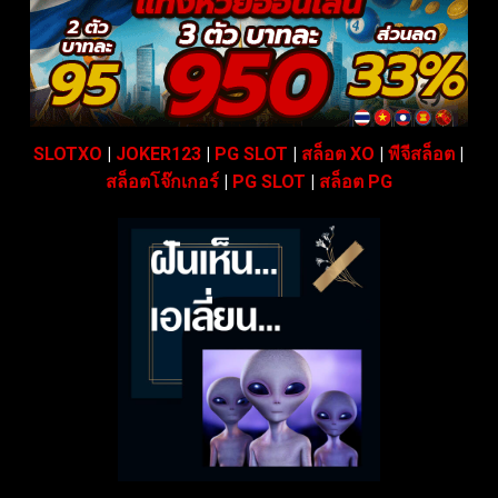
SLOTXO
|
JOKER123
|
PG SLOT
|
สล็อต XO
|
พีจีสล็อต
|
สล็อตโจ๊กเกอร์
|
PG SLOT
|
สล็อต PG