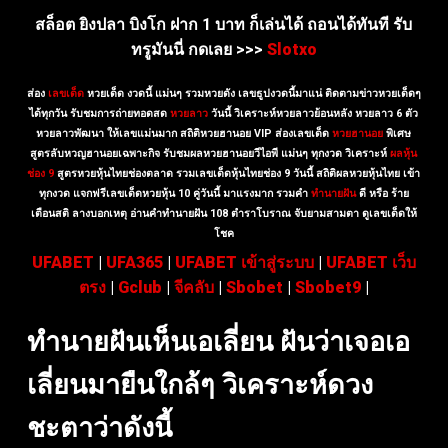
สล็อต ยิงปลา บิงโก ฝาก 1 บาท ก็เล่นได้ ถอนได้ทันที รับ
ทรูมันนี่ กดเลย >>>
Slotxo
ส่อง
เลขเด็ด
หวยเด็ด งวดนี้ แม่นๆ รวมหวยดัง เลขธูปงวดนี้มาแน่ ติดตามข่าวหวยเด็ดๆ
ได้ทุกวัน
รับชมการถ่ายทอดสด
หวยลาว
วันนี้ วิเคราะห์หวยลาวย้อนหลัง หวยลาว 6 ตัว
หวยลาวพัฒนา ให้เลขแม่นมาก
สถิติหวยฮานอย VIP ส่องเลขเด็ด
หวยฮานอย
พิเศษ
สูตรลับหวญฮานอยเฉพาะกิจ รับชมผลหวยฮานอยวีไอพี แม่นๆ ทุกงวด
วิเคราะห์
ผลหุ้น
ช่อง 9
สูตรหวยหุ้นไทยช่องตลาด รวมเลขเด็ดหุ้นไทยช่อง 9 วันนี้ สถิติผลหวยหุ้นไทย เข้า
ทุกงวด แจกฟรีเลขเด็ดหวยหุ้น 10 คู่วันนี้ มาแรงมาก
รวมคำ
ทำนายฝัน
ดี หรือ ร้าย
เตือนสติ ลางบอกเหตุ อ่านคำทำนายฝัน 108 ตำราโบราณ จับยามสามตา ดูเลขเด็ดให้
โชค
UFABET
|
UFA365
|
UFABET เข้าสู่ระบบ
|
UFABET เว็บ
ตรง
|
Gclub
|
จีคลับ
|
Sbobet
|
Sbobet9
|
ทำนายฝันเห็นเอเลี่ยน ฝันว่าเจอเอ
เลี่ยนมายืนใกล้ๆ วิเคราะห์ดวง
ชะตาว่าดังนี้