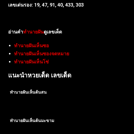
เลขเด่นรอง: 19, 47, 91, 40, 433, 303
อ่านคำ
ทำนายฝัน
ดูเลขเด็ด
ทำนายฝันเห็นซอ
ทำนายฝันเห็นซองจดหมาย
ทำนายฝันเห็นโซ่
แนะนำหวยเด็ด เลขเด็ด
ทำนายฝันเห็นต้นสน
ทำนายฝันเห็นต้นมะขาม