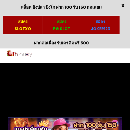
X
สล็อต ยิงปลา บิงโก ฝาก 100 รับ 150 กดเลย!!
สมัคร
สมัคร
สมัคร
SLOTXO
PG SLOT
JOKER123
ฝากต่อเนื่อง รับเครดิตฟรี 500
Skip
to
content