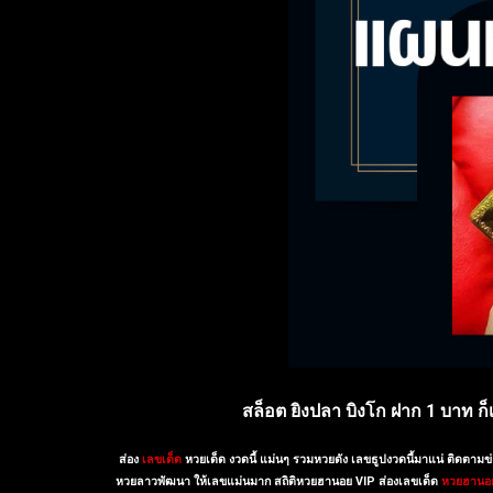
สล็อต ยิงปลา บิงโก ฝาก 1 บาท ก็เ
ส่อง
เลขเด็ด
หวยเด็ด งวดนี้ แม่นๆ รวมหวยดัง เลขธูปงวดนี้มาแน่ ติดตามข่
หวยลาวพัฒนา ให้เลขแม่นมาก
สถิติหวยฮานอย VIP ส่องเลขเด็ด
หวยฮานอ