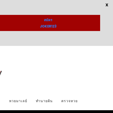
X
สมัคร
JOKER123
ว
หวยมาเลย์
ทำนายฝัน
ตรวจหวย