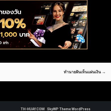
ทำนายฝันเห็นแผ่นเงิน
→
TH-HUAY.COM
SkyWP Theme WordPress