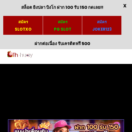
X
สล็อต ยิงปลา บิงโก ฝาก 100 รับ 150 กดเลย!!
สมัคร
สมัคร
สมัคร
SLOTXO
PG SLOT
JOKER123
ฝากต่อเนื่อง รับเครดิตฟรี 500
Skip
to
content