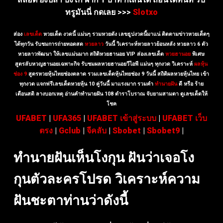
ทรูมันนี่ กดเลย >>>
Slotxo
ส่อง
เลขเด็ด
หวยเด็ด งวดนี้ แม่นๆ รวมหวยดัง เลขธูปงวดนี้มาแน่ ติดตามข่าวหวยเด็ดๆ
ได้ทุกวัน
รับชมการถ่ายทอดสด
หวยลาว
วันนี้ วิเคราะห์หวยลาวย้อนหลัง หวยลาว 6 ตัว
หวยลาวพัฒนา ให้เลขแม่นมาก
สถิติหวยฮานอย VIP ส่องเลขเด็ด
หวยฮานอย
พิเศษ
สูตรลับหวญฮานอยเฉพาะกิจ รับชมผลหวยฮานอยวีไอพี แม่นๆ ทุกงวด
วิเคราะห์
ผลหุ้น
ช่อง 9
สูตรหวยหุ้นไทยช่องตลาด รวมเลขเด็ดหุ้นไทยช่อง 9 วันนี้ สถิติผลหวยหุ้นไทย เข้า
ทุกงวด แจกฟรีเลขเด็ดหวยหุ้น 10 คู่วันนี้ มาแรงมาก
รวมคำ
ทำนายฝัน
ดี หรือ ร้าย
เตือนสติ ลางบอกเหตุ อ่านคำทำนายฝัน 108 ตำราโบราณ จับยามสามตา ดูเลขเด็ดให้
โชค
UFABET
|
UFA365
|
UFABET เข้าสู่ระบบ
|
UFABET เว็บ
ตรง
|
Gclub
|
จีคลับ
|
Sbobet
|
Sbobet9
|
ทำนายฝันเห็นโงกุน ฝันว่าเจอโง
กุนตัวละครโปรด วิเคราะห์ความ
ฝันชะตาท่านว่าดังนี้