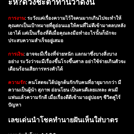
ะห?ดวงชะตาท่านว่าดังนี้
การงาน
: ระวังแค่เรื่องความไว้ใจคนมากเกินไปจะทำให้
คุณตกเป็นเป้าหมายที่ดูอ่อนแอให้คนที่ไม่ดีเข้ามาตลบหลัง
เอาได้ แต่เป็นเรื่องที่ดีเมื่อคุณลงมือทำอะไรนั้นก็มักจะ
ประสบความสำเร็จอยู่เสมอ
การเงิน
: อาจจะมีเรื่องที่จ่ายหนัก แลกมาซึ่งบางสิ่งบาง
อย่าง ระวังว่าจะมีเรื่องขึ้นโรงขึ้นศาล อย่าใช้จ่ายเกินตัวจะ
เดือนร้อนเสียการทรงตัวได้
ความรัก
: คนโสดจะได้ปลูกต้นรักกับคนที่อายุมากกว่า มี
ความเป็นผู้นำ สุภาพ อ่อนโยน เป็นคนดีเลยแหละ คนมี
แฟนแล้วความรักดี เมื่อเรื่องดีดีเข้ามาอยู่บ่อยๆ ชีวิตคู่ไร้
ปัญหา
เลขเด่นนำโชคทำนายฝันเห็นใส่บาตร