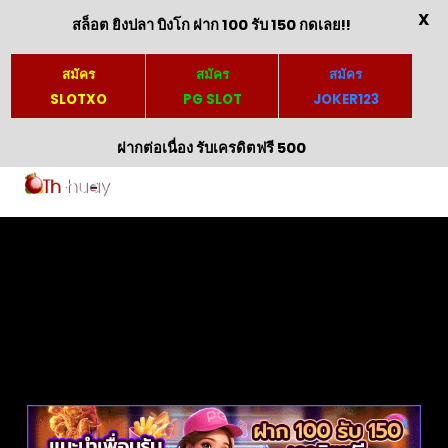
X
สล็อต ยิงปลา บิงโก ฝาก 100 รับ 150 กดเลย!!
สมัคร
สมัคร
สมัคร
SLOTXO
PG SLOT
JOKER123
ฝากต่อเนื่อง รับเครดิตฟรี 500
Skip
to
content