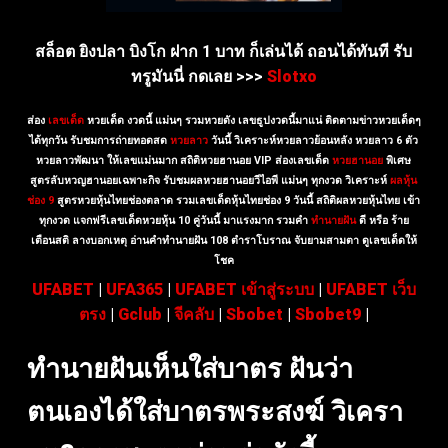
สล็อต ยิงปลา บิงโก ฝาก 1 บาท ก็เล่นได้ ถอนได้ทันที รับ
ทรูมันนี่ กดเลย >>>
Slotxo
ส่อง
เลขเด็ด
หวยเด็ด งวดนี้ แม่นๆ รวมหวยดัง เลขธูปงวดนี้มาแน่ ติดตามข่าวหวยเด็ดๆ
ได้ทุกวัน
รับชมการถ่ายทอดสด
หวยลาว
วันนี้ วิเคราะห์หวยลาวย้อนหลัง หวยลาว 6 ตัว
หวยลาวพัฒนา ให้เลขแม่นมาก
สถิติหวยฮานอย VIP ส่องเลขเด็ด
หวยฮานอย
พิเศษ
สูตรลับหวญฮานอยเฉพาะกิจ รับชมผลหวยฮานอยวีไอพี แม่นๆ ทุกงวด
วิเคราะห์
ผลหุ้น
ช่อง 9
สูตรหวยหุ้นไทยช่องตลาด รวมเลขเด็ดหุ้นไทยช่อง 9 วันนี้ สถิติผลหวยหุ้นไทย เข้า
ทุกงวด แจกฟรีเลขเด็ดหวยหุ้น 10 คู่วันนี้ มาแรงมาก
รวมคำ
ทำนายฝัน
ดี หรือ ร้าย
เตือนสติ ลางบอกเหตุ อ่านคำทำนายฝัน 108 ตำราโบราณ จับยามสามตา ดูเลขเด็ดให้
โชค
UFABET
|
UFA365
|
UFABET เข้าสู่ระบบ
|
UFABET เว็บ
ตรง
|
Gclub
|
จีคลับ
|
Sbobet
|
Sbobet9
|
ทำนายฝันเห็นใส่บาตร ฝันว่า
ตนเองได้ใส่บาตรพระสงฆ์ วิเครา