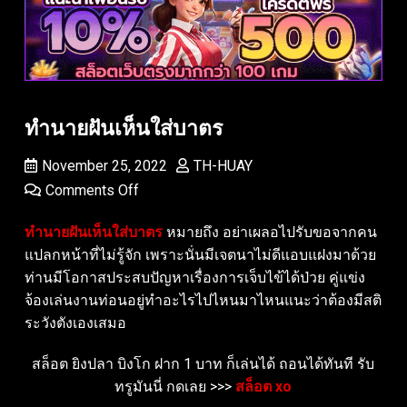
ทำนายฝันเห็นใส่บาตร
November 25, 2022
TH-HUAY
Comments Off
ทำนายฝันเห็นใส่บาตร
หมายถึง อย่าเผลอไปรับขอจากคน
แปลกหน้าที่ไม่รู้จัก เพราะนั่นมีเจตนาไม่ดีแอบแฝงมาด้วย
ท่านมีโอกาสประสบปัญหาเรื่องการเจ็บไข้ได้ป่วย คู่แข่ง
จ้องเล่นงานท่อนอยู่ทำอะไรไปไหนมาไหนแนะว่าต้องมีสติ
ระวังตังเองเสมอ
สล็อต ยิงปลา บิงโก ฝาก 1 บาท ก็เล่นได้ ถอนได้ทันที รับ
ทรูมันนี่ กดเลย >>>
สล็อต xo