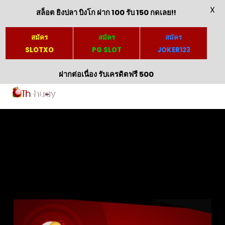
X
สล็อต ยิงปลา บิงโก ฝาก 100 รับ 150 กดเลย!!
สมัคร
สมัคร
สมัคร
SLOTXO
PG SLOT
JOKER123
ฝากต่อเนื่อง รับเครดิตฟรี 500
Skip
to
content