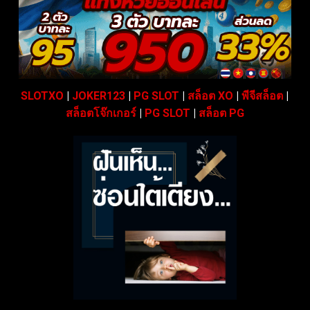
SLOTXO
|
JOKER123
|
PG SLOT
|
สล็อต XO
|
พีจีสล็อต
|
สล็อตโจ๊กเกอร์
|
PG SLOT
|
สล็อต PG