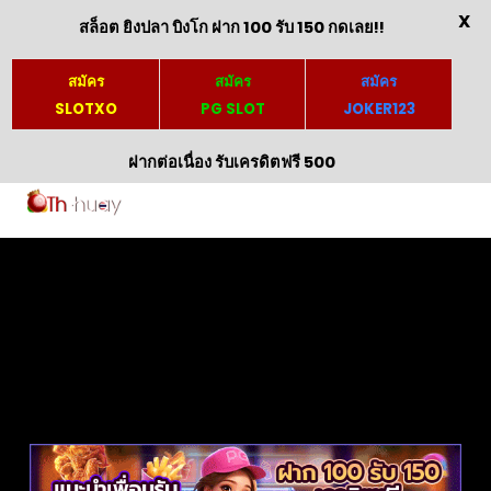
X
สล็อต ยิงปลา บิงโก ฝาก 100 รับ 150 กดเลย!!
สมัคร
สมัคร
สมัคร
SLOTXO
PG SLOT
JOKER123
ฝากต่อเนื่อง รับเครดิตฟรี 500
Skip
to
content