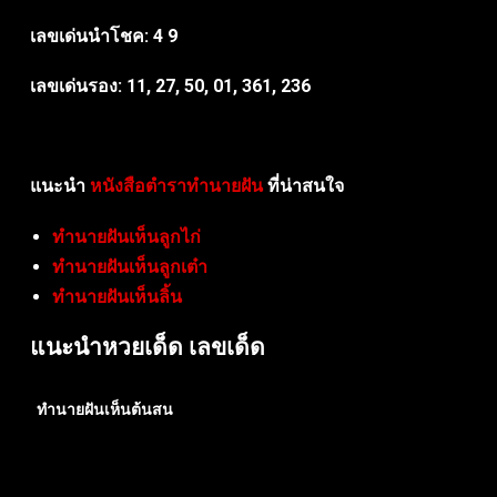
เลขเด่นนำโชค: 4 9
เลขเด่นรอง: 11, 27, 50, 01, 361, 236
แนะนำ
หนังสือตำราทำนายฝัน
ที่น่าสนใจ
ทำนายฝันเห็นลูกไก่
ทำนายฝันเห็นลูกเต๋า
ทำนายฝันเห็นลิ้น
แนะนำหวยเด็ด เลขเด็ด
ทำนายฝันเห็นต้นสน