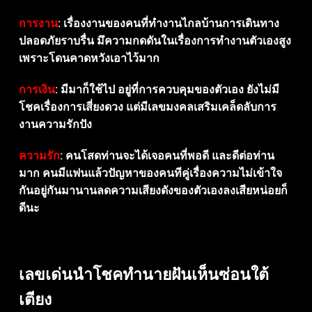
การงาน
: เรื่องงานของคนที่ทำงานไกลบ้านการเดินทาง
ปลอดภัยราบรื่น มึความกดดันในเรื่องการทำงานตัวเองสูง
เพราะโดนคาดหวังเอาไว้มาก
การเงิน
: มีมาก็ใช้ไป อยู่ที่การควบคุมของตัวเอง ยังไม่มี
โชคเรื่องการเสี่ยงดวง แต่มีเลขมงคลเสริมเคล็ดลับการ
งานความรักปัง
ความรัก
: คนโสดท่านจะได้เจอคนที่พอดี และดีต่อท่าน
มาก คนมีแฟนแล้วปัญหาของคนทีคู่เรื่องความไม่เข้าใจ
กันอยู่กันมานานลดความเสียงดังของตัวเองลงเสียหน่อยก็
ดีนะ
เลขเด่นนำโชคทำนายฝันเห็นซ่อนใต้
เตียง