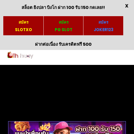
X
สล็อต ยิงปลา บิงโก ฝาก 100 รับ 150 กดเลย!!
สมัคร
สมัคร
สมัคร
SLOTXO
PG SLOT
JOKER123
ฝากต่อเนื่อง รับเครดิตฟรี 500
Skip
to
content