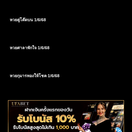
หวยคู่โต๊ดบน 1/6/68
หวยศาลาพักใจ 1/6/68
หวยกุมารทองให้โชค 1/6/68