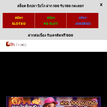
X
สล็อต ยิงปลา บิงโก ฝาก 100 รับ 150 กดเลย!!
สมัคร
สมัคร
สมัคร
SLOTXO
PG SLOT
JOKER123
ฝากต่อเนื่อง รับเครดิตฟรี 500
Skip
to
content