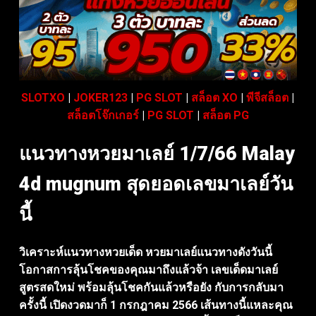
SLOTXO
|
JOKER123
|
PG SLOT
|
สล็อต XO
|
พีจีสล็อต
|
สล็อตโจ๊กเกอร์
|
PG SLOT
|
สล็อต PG
แนวทางหวยมาเลย์ 1/7/66 Malay
4d mugnum สุดยอดเลขมาเลย์วัน
นี้
วิเคราะห์แนวทางหวยเด็ด หวยมาเลย์แนวทางดังวันนี้
โอกาสการลุ้นโชคของคุณมาถึงแล้วจ้า เลขเด็ดมาเลย์
สูตรสดใหม่ พร้อมลุ้นโชคกันแล้วหรือยัง กับการกลับมา
ครั้งนี้ เปิดงวดมาก็ 1 กรกฎาคม 2566 เส้นทางนี้แหละคุณ