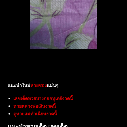
แนะนำใหม่
หวยซอง
แม่นๆ
เลขเด็ดหวยบางกอกทูเดย์งวดนี้
หวยหลวงพ่อเงินงวดนี้
ดูหวยแม่ทำเนียนงวดนี้
แนะนำหวยเด็ด เลขเด็ด