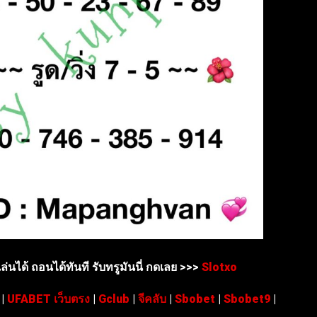
ล่นได้ ถอนได้ทันที รับทรูมันนี่ กดเลย >>>
Slotxo
|
UFABET เว็บตรง
|
Gclub
|
จีคลับ
|
Sbobet
|
Sbobet9
|