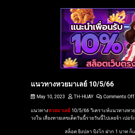
แนวทางหวยมาเลย์ 10/5/66
May 10, 2023
TH-HUAY
Comments Off
แนวทาง
หวยมาเลย์
10/5/66 วิเคราะห์แนวทางหวยมา
วงใน เสี่ยงทายเลขเด็ดวันนี้รวยวันนี้ไปเลยจ้า เปอร์เซ็น
สล็อต ยิงปลา บิงโก ฝาก 1 บาท ก็เล