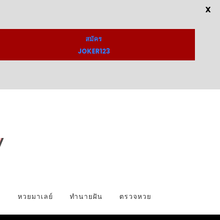
X
สมัคร
JOKER123
ว
หวยมาเลย์
ทำนายฝัน
ตรวจหวย