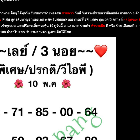
าวหวยเด็ดๆ ได้ทุกวัน
รับชมการถ่ายทอดสด
หวยลาว
วันนี้ วิเคราะห์หวยลาวย้อนหลัง หวยลาว 6 ตัว
ย
พิเศษ สูตรลับหวญฮานอยเฉพาะกิจ รับชมผลหวยฮานอยวีไอพี แม่นๆ ทุกงวด
วิเคราะห์
ผลหุ้นช่อง 
 เข้าทุกงวด แจกฟรีเลขเด็ดหวยหุ้น 10 คู่วันนี้ มาแรงมาก
รวมคำ
ทำนายฝัน
ดี หรือ ร้าย เตือนสติ ลา
 108 ตำราโบราณ จับยามสามตา ดูเลขเด็ดให้โชค