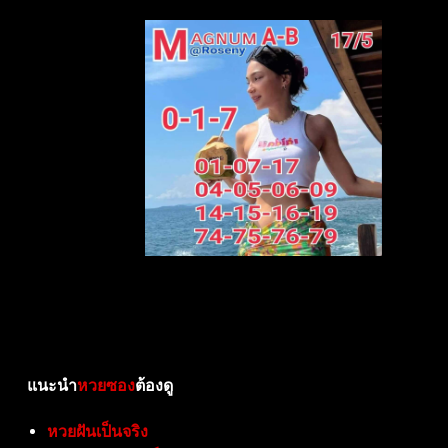
แนะนำ
หวยซอง
ต้องดู
หวยฝันเป็นจริง