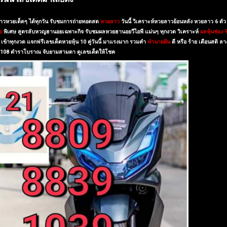
าวหวยเด็ดๆ ได้ทุกวัน
รับชมการถ่ายทอดสด
หวยลาว
วันนี้ วิเคราะห์หวยลาวย้อนหลัง หวยลาว 6 ตัว
ย
พิเศษ สูตรลับหวญฮานอยเฉพาะกิจ รับชมผลหวยฮานอยวีไอพี แม่นๆ ทุกงวด
วิเคราะห์
ผลหุ้นช่อง 
 เข้าทุกงวด แจกฟรีเลขเด็ดหวยหุ้น 10 คู่วันนี้ มาแรงมาก
รวมคำ
ทำนายฝัน
ดี หรือ ร้าย เตือนสติ ลา
 108 ตำราโบราณ จับยามสามตา ดูเลขเด็ดให้โชค