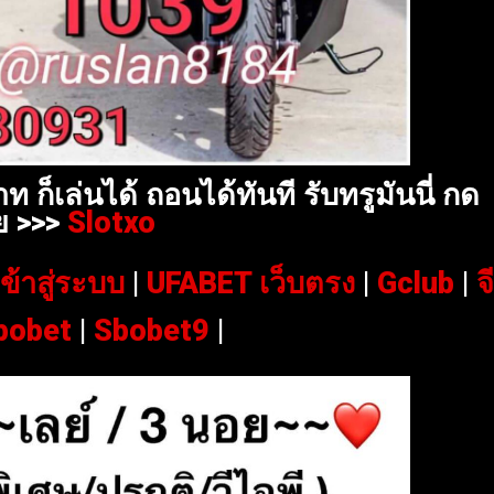
 ก็เล่นได้ ถอนได้ทันที รับทรูมันนี่ กด
ย >>>
Slotxo
ข้าสู่ระบบ
|
UFABET เว็บตรง
|
Gclub
|
จี
bobet
|
Sbobet9
|