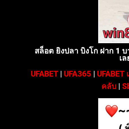
สล็อต ยิงปลา บิงโก ฝาก 1 บาท
เล
UFABET
|
UFA365
|
UFABET เ
คลับ
|
S