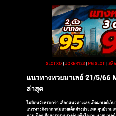
SLOTXO
|
JOKER123
|
PG SLOT
|
สล็
แนวทางหวยมาเลย์ 21/5/66 M
ล่าสุด
ไม่ผิดหวังหรอกจ้า เลือกแนวทางเลขเด็ดมาเลย์เว็บ 
แนวทางดังจากกลุ่มหวยเด็ดต่างประเทศ ศูนย์รวมเลข
นามเด็ดๆ สื่อสารตรงประเด็นเข้าใจง่าย หวยมาเลย์วั