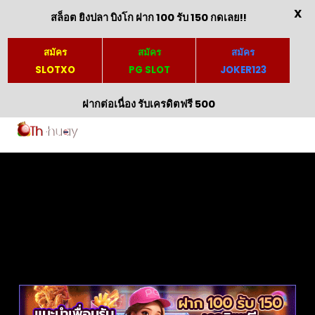
X
สล็อต ยิงปลา บิงโก ฝาก 100 รับ 150 กดเลย!!
สมัคร
สมัคร
สมัคร
SLOTXO
PG SLOT
JOKER123
ฝากต่อเนื่อง รับเครดิตฟรี 500
Skip
to
content