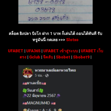
สล็อต ยิงปลา บิงโก ฝาก 1 บาท ก็เล่นได้ ถอนได้ทันที รับ
ทรูมันนี่ กดเลย >>>
Slotxo
UFABET
|
UFA365
|
UFABET เข้าสู่ระบบ
|
UFABET เว็บ
ตรง
|
Gclub
|
จีคลับ
|
Sbobet
|
Sbobet9
|