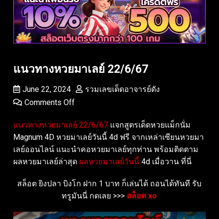
แนวทางหวยมาเลย์ 22/6/67
June 22, 2024
รวมเลขเด็ดอาจารย์ดัง
Comments Off
แนวทางหวยมาเลย์ 22/6/67
แจกสูตรเด็ดหวยแม็กนั่ม
Magnum 4D หวยมาเลย์วันนี้ 4d ฟรี จากเหล่าเซียนหวยมา
เลย์ออนไลน์ แนะนำคอหวยมาเลย์ทุกท่าน พร้อมติดตาม
ผลหวยมาเลย์ล่าสุด
ผลหวยมาเลย์วันนี้
4d เมื่อวาน ที่นี่
สล็อต ยิงปลา บิงโก ฝาก 1 บาท ก็เล่นได้ ถอนได้ทันที รับ
ทรูมันนี่ กดเลย >>>
สล็อต xo