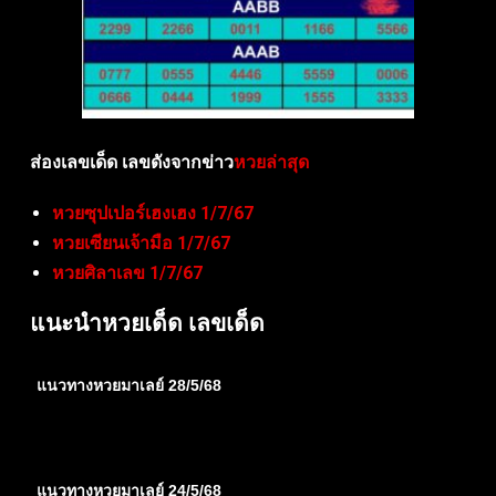
ส่องเลขเด็ด เลขดังจากข่าว
หวยล่าสุด
หวยซุปเปอร์เฮงเฮง 1/7/67
หวยเซียนเจ้ามือ 1/7/67
หวยศิลาเลข 1/7/67
แนะนำหวยเด็ด เลขเด็ด
แนวทางหวยมาเลย์ 28/5/68
แนวทางหวยมาเลย์ 24/5/68