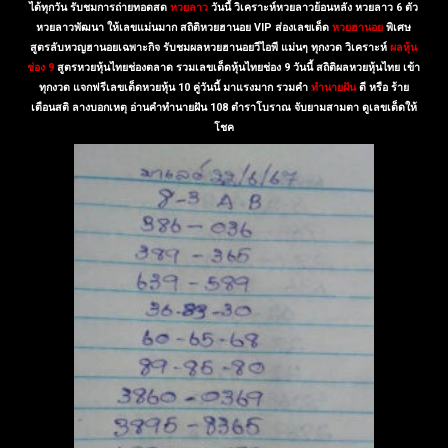
ได้ทุกวัน
รับชมการถ่ายทอดสด
หวยลาว
วันนี้ วิเคราะห์หวยลาวย้อนหลัง หวยลาว 6 ตัว
หวยลาวพัฒนา ให้เลขแม่นมาก
สถิติหวยฮานอย VIP ส่องเลขเด็ด
หวยฮานอย
พิเศษ
สูตรลับหวญฮานอยเฉพาะกิจ รับชมผลหวยฮานอยวีไอพี แม่นๆ ทุกงวด
วิเคราะห์
ผลหุ้น
ช่อง 9
สูตรหวยหุ้นไทยช่องตลาด รวมเลขเด็ดหุ้นไทยช่อง 9 วันนี้ สถิติผลหวยหุ้นไทย เข้า
ทุกงวด แจกฟรีเลขเด็ดหวยหุ้น 10 คู่วันนี้ มาแรงมาก
รวมคำ
ทำนายฝัน
ดี หรือ ร้าย
เตือนสติ ลางบอกเหตุ อ่านคำทำนายฝัน 108 ตำราโบราณ จับยามสามตา ดูเลขเด็ดให้
โชค