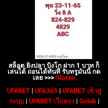
สล็อต ยิงปลา บิงโก ฝาก 1 บาท ก็
เล่นได้ ถอนได้ทันที รับทรูมันนี่ กด
เลย >>>
Slotxo
UFABET
|
UFA365
|
UFABET เข้าสู่
ระบบ
|
UFABET เว็บตรง
|
Gclub
|