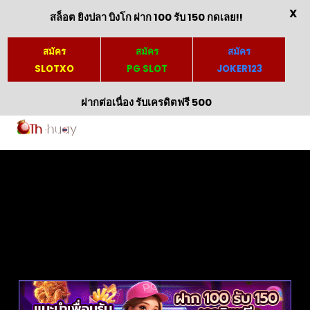
X
สล็อต ยิงปลา บิงโก ฝาก 100 รับ 150 กดเลย!!
สมัคร
สมัคร
สมัคร
SLOTXO
PG SLOT
JOKER123
ฝากต่อเนื่อง รับเครดิตฟรี 500
Skip
to
content