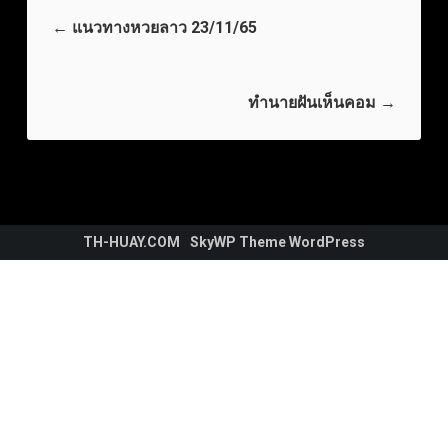
←
แนวทางหวยลาว 23/11/65
ทำนายฝันเห็นคอม
→
TH-HUAY.COM
SkyWP Theme WordPress