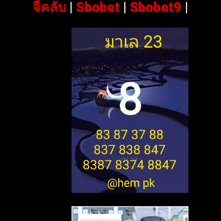
จีคลับ
|
Sbobet
|
Sbobet9
|