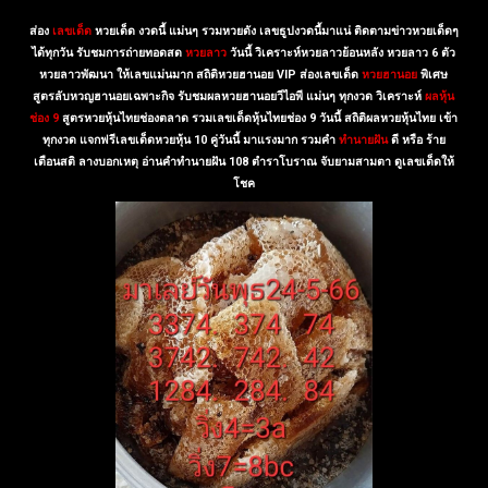
ส่อง
เลขเด็ด
หวยเด็ด งวดนี้ แม่นๆ รวมหวยดัง เลขธูปงวดนี้มาแน่ ติดตามข่าวหวยเด็ดๆ
ได้ทุกวัน
รับชมการถ่ายทอดสด
หวยลาว
วันนี้ วิเคราะห์หวยลาวย้อนหลัง หวยลาว 6 ตัว
หวยลาวพัฒนา ให้เลขแม่นมาก
สถิติหวยฮานอย VIP ส่องเลขเด็ด
หวยฮานอย
พิเศษ
สูตรลับหวญฮานอยเฉพาะกิจ รับชมผลหวยฮานอยวีไอพี แม่นๆ ทุกงวด
วิเคราะห์
ผลหุ้น
ช่อง 9
สูตรหวยหุ้นไทยช่องตลาด รวมเลขเด็ดหุ้นไทยช่อง 9 วันนี้ สถิติผลหวยหุ้นไทย เข้า
ทุกงวด แจกฟรีเลขเด็ดหวยหุ้น 10 คู่วันนี้ มาแรงมาก
รวมคำ
ทำนายฝัน
ดี หรือ ร้าย
เตือนสติ ลางบอกเหตุ อ่านคำทำนายฝัน 108 ตำราโบราณ จับยามสามตา ดูเลขเด็ดให้
โชค