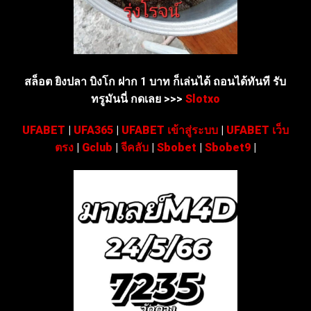
สล็อต ยิงปลา บิงโก ฝาก 1 บาท ก็เล่นได้ ถอนได้ทันที รับ
ทรูมันนี่ กดเลย >>>
Slotxo
UFABET
|
UFA365
|
UFABET เข้าสู่ระบบ
|
UFABET เว็บ
ตรง
|
Gclub
|
จีคลับ
|
Sbobet
|
Sbobet9
|